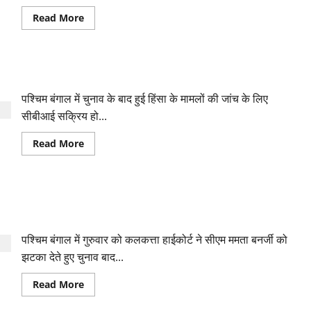
केस
में
Read
Read More
उन्हें
more
व
about
भतीजे
कांथी
अभिषेक
सहकारी
को
बैंक
थमाई
सीबीआई ने बंगाल के डीजीपी से मांगा हत्या व दुष्कर्म के मामलों का ब्योरा
के
नोटिस
अध्यक्ष
पद
पश्चिम बंगाल में चुनाव के बाद हुई हिंसा के मामलों की जांच के लिए
से
हटाए
सीबीआई सक्रिय हो...
गए
सुवेंदु,
Read
Read More
बोले-
more
राजनीतिक
about
उद्देश्यों
सीबीआई
के
ने
लिए
बंगाल
हटाया
कलकत्ता हाईकोर्ट ने सीएम ममता को दिया बड़ा झटका, चुनाव बाद हुई
के
गया
डीजीपी
हिंसा की जांच करेगी सीबीआई
से
मांगा
पश्चिम बंगाल में गुरुवार को कलकत्ता हाईकोर्ट ने सीएम ममता बनर्जी को
हत्या
व
झटका देते हुए चुनाव बाद...
दुष्कर्म
के
मामलों
Read
Read More
का
more
ब्योरा
about