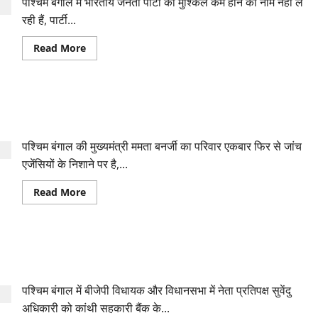
पश्चिम बंगाल में भारतीय जनता पार्टी की मुश्किलें कम होने का नाम नहीं ले
की
तारीखों
रही हैं, पार्टी...
का
ऐलान,
ममता
Read
Read More
बनर्जी
more
भी
about
लड़ेंगी
बंगाल
चुनाव
:
भाजपा
ममता बनर्जी के परिवार पर ईडी की नजर, मनी लॉड्रिंग केस में उन्हें व
विधायक
तन्मय
भतीजे अभिषेक को थमाई नोटिस
टीएमसी
में
पश्चिम बंगाल की मुख्यमंत्री ममता बनर्जी का परिवार एकबार फिर से जांच
शामिल,
कहा-
एजेंसियों के निशाने पर है,...
बदले
की
राजनीति
Read
Read More
करती
more
है
about
भाजपा
ममता
बनर्जी
के
कांथी सहकारी बैंक के अध्यक्ष पद से हटाए गए सुवेंदु, बोले- राजनीतिक
परिवार
पर
उद्देश्यों के लिए हटाया गया
ईडी
की
पश्चिम बंगाल में बीजेपी विधायक और विधानसभा में नेता प्रतिपक्ष सुवेंदु
नजर,
मनी
अधिकारी को कांथी सहकारी बैंक के...
लॉड्रिंग