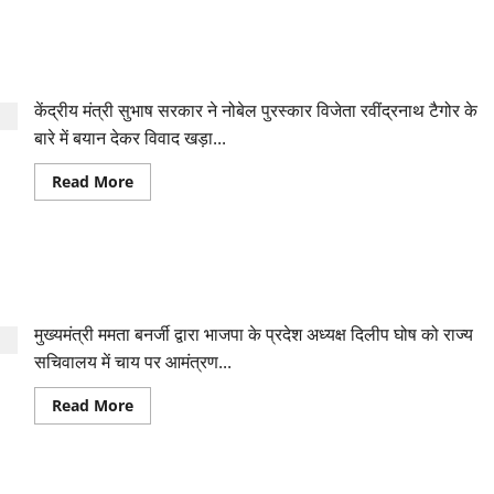
कलकत्ता
हाईकोर्ट
ने
टैगोर काले थे इसलिए उनकी मां उन्हें गोद में नहीं उठाती थीं- केंद्रीय मंत्री
सीएम
ममता
का विवादित बयान, भड़की TMC
को
दिया
केंद्रीय मंत्री सुभाष सरकार ने नोबेल पुरस्कार विजेता रवींद्रनाथ टैगोर के
बड़ा
झटका,
बारे में बयान देकर विवाद खड़ा...
चुनाव
बाद
हुई
Read
Read More
हिंसा
more
की
about
जांच
टैगोर
करेगी
काले
सीबीआई
थे
बंगाल भाजपा के बड़े नेताओं पर ममता की नजर! दिलीप घोष चाय पर
इसलिए
उनकी
आमंत्रण दिया
मां
उन्हें
मुख्यमंत्री ममता बनर्जी द्वारा भाजपा के प्रदेश अध्यक्ष दिलीप घोष को राज्य
गोद
में
सचिवालय में चाय पर आमंत्रण...
नहीं
उठाती
थीं-
Read
Read More
केंद्रीय
more
मंत्री
about
का
बंगाल
विवादित
भाजपा
बयान,
के
भड़की