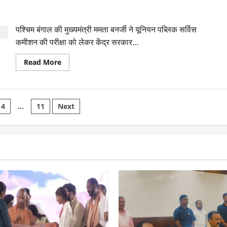
CAPF परीक्षा में बंगाल हिंसा पर सवाल, ममता बोलीं- UPSC जैसी संस्थाओं
बड़े
TMC
नेताओं
को बर्बाद कर रही भाजपा
पर
ममता
पश्चिम बंगाल की मुख्यमंत्री ममता बनर्जी ने यूनियन पब्लिक सर्विस
की
नजर!
कमीशन की परीक्षा को लेकर केंद्र सरकार...
दिलीप
घोष
चाय
Read
Read More
पर
more
आमंत्रण
about
दिया
CAPF
परीक्षा
में
बंगाल
4
…
11
Next
हिंसा
पर
on
सवाल,
ममता
बोलीं-
UPSC
जैसी
संस्थाओं
को
बर्बाद
कर
रही
भाजपा