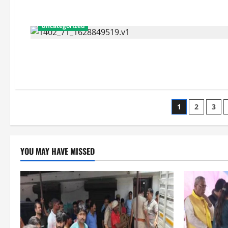
Uncategorized
Posts
1
2
3
paginati
YOU MAY HAVE MISSED