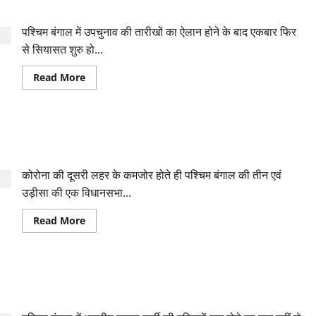
गुंडे बंगाल में आए थे
पश्चिम बंगाल में उपचुनाव की तारीखों का ऐलान होने के बाद एकबार फिर
से सियासत शुरु हो...
Read
Read More
more
about
ममता
बनर्जी
का
बंगाल में खाली पड़ी सीटों पर उपचुनाव की तारीखों का ऐलान, ममता बनर्जी
भाजपा
पर
भी लड़ेंगी चुनाव
पलटवार,
कहा-
कोरोना की दूसरी लहर के कमजोर होते ही पश्चिम बंगाल की तीन एवं
चुनाव
के
उड़ीसा की एक विधानसभा...
दौरान
1
हजार
Read
Read More
बाहरी
more
गुंडे
about
बंगाल
बंगाल
में
में
आए
खाली
थे
बंगाल : भाजपा विधायक तन्मय टीएमसी में शामिल, कहा- बदले की
पड़ी
सीटों
राजनीति करती है भाजपा
पर
उपचुनाव