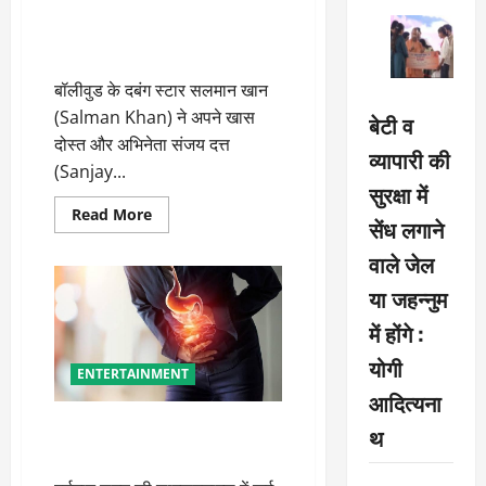
सलमान खान ने संजय दत्त को बताया
‘बड़ा भाई’, भावुक पोस्ट ने जीता फैंस
का दिल
बॉलीवुड के दबंग स्टार सलमान खान
(Salman Khan) ने अपने खास
बेटी व
दोस्त और अभिनेता संजय दत्त
व्यापारी की
(Sanjay...
सुरक्षा में
Read
Read More
सेंध लगाने
more
about
वाले जेल
सलमान
खान
ने
या जहन्नुम
संजय
दत्त
में होंगे :
को
बताया
योगी
‘बड़ा
ENTERTAINMENT
भाई’,
भावुक
आदित्यना
पोस्ट
ने
ये गलतियां बनती हैं एसिडिटी का
थ
जीता
कारण
फैंस
का