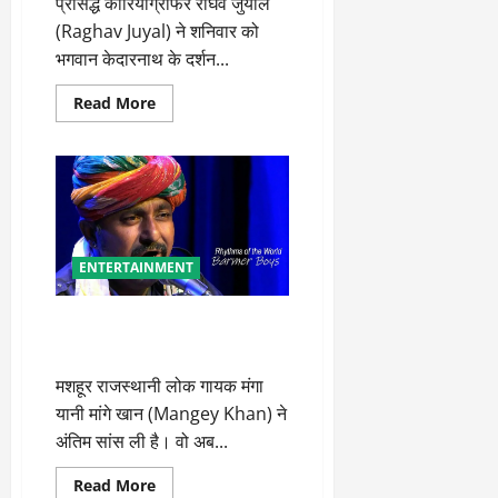
प्रसिद्ध कोरियोग्राफर राघव जुयाल
(Raghav Juyal) ने शनिवार को
भगवान केदारनाथ के दर्शन...
Read
Read More
more
about
श्री
केदारनाथ
धाम
दर्शन
को
पहुंचे
फिल्म
अभिनेता
ENTERTAINMENT
राघव
जुयाल
राजस्थानी लोक गायक मांगे खान का
निधन
मशहूर राजस्थानी लोक गायक मंगा
यानी मांगे खान (Mangey Khan) ने
अंतिम सांस ली है। वो अब...
Read
Read More