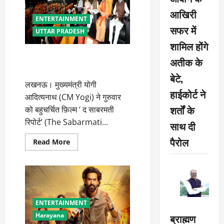
2’
आखिरी
की
ENTERTAINMENT
दहाड़,
50
सफर में
UTTAR PRADESH
करोड़
के
शामिल होंगे
क्लब
में
सीएम योगी ने देखी ‘द साबरमती
अतीक के
एंट्री
रिपोर्ट’, यूपी में टैक्स फ्री हुई फिल्म
बेटे,
लखनऊ। मुख्यमंत्री योगी
हाईकोर्ट ने
आदित्यनाथ (CM Yogi) ने गुरुवार
शर्तों के
को बहुचर्चित फ़िल्म ‘ द साबरमती
रिपोर्ट’ (The Sabarmati...
साथ दी
पैरोल
Read
Read More
more
about
सीएम
योगी
ने
देखी
‘द
साबरमती
ENTERTAINMENT
रिपोर्ट’,
यूपी
ब्राह्मण
Harayana
में