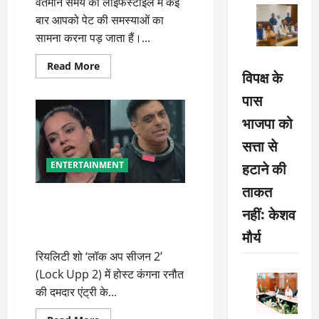
दिल
वर्तमान समय की लाइफस्टाइल में कई
बार आपको पेट की समस्याओं का
सामना करना पड़ जाता हैं।...
Read
Read More
विपक्ष के
more
about
ये
पास
गलतियां
बनती
भाजपा को
हैं
एसिडिटी
सत्ता से
का
कारण
हटाने की
ENTERTAINMENT
ताकत
Lock Upp 2: फूहड़पन दिखाने आए
नहीं: केशव
हो… राम कपूर पर फूटा कंगना रनौत
का गुस्सा
मौर्य
रियलिटी शो ‘लॉक अप सीजन 2’
(Lock Upp 2) में होस्ट कंगना रनौत
की दमदार एंट्री के...