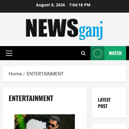
Skip
August 8, 2026
7:04:19 PM
to
content
WATCH
Primary
Menu
Home
ENTERTAINMENT
ENTERTAINMENT
LATEST
POST