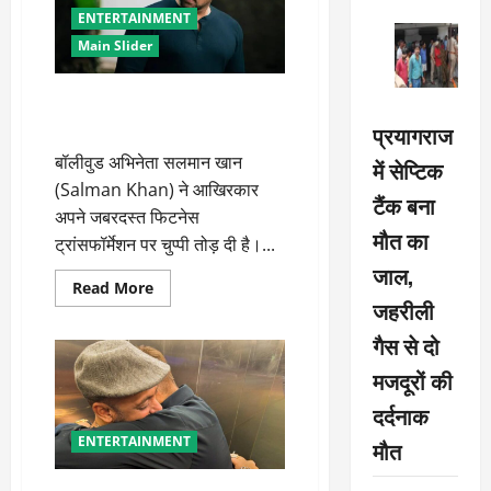
ENTERTAINMENT
Main Slider
सलमान खान का गजब का
ट्रांसफॉर्मेशन, नए लुक ने बढ़ाई चर्चा
प्रयागराज
बॉलीवुड अभिनेता सलमान खान
में सेप्टिक
(Salman Khan) ने आखिरकार
टैंक बना
अपने जबरदस्त फिटनेस
मौत का
ट्रांसफॉर्मेशन पर चुप्पी तोड़ दी है।...
जाल,
Read
Read More
more
जहरीली
about
सलमान
गैस से दो
खान
का
मजदूरों की
गजब
का
दर्दनाक
ट्रांसफॉर्मेशन,
नए
लुक
ENTERTAINMENT
मौत
ने
बढ़ाई
चर्चा