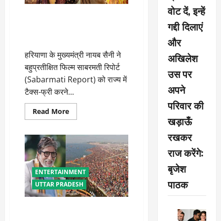
टैक्स
वोट दें, इन्हें
फ्री
हुई
हरियाणा में फिल्म साबरमती रिपोर्ट
फिल्म
गद्दी दिलाएं
टैक्स-फ्री: सीएम नायब सैनी की
घोषणा
और
हरियाणा के मुख्यमंत्री नायब सैनी ने
अखिलेश
बहुप्रतीक्षित फिल्म साबरमती रिपोर्ट
उस पर
(Sabarmati Report) को राज्य में
अपने
टैक्स-फ्री करने...
परिवार की
Read
Read More
more
खड़ाऊँ
about
हरियाणा
रखकर
में
फिल्म
राज करेंगे:
साबरमती
रिपोर्ट
बृजेश
टैक्स-
ENTERTAINMENT
फ्री:
सीएम
पाठक
UTTAR PRADESH
नायब
सैनी
की
घोषणा
सीएम योगी ने अमिताभ बच्चन को
बनाया महाकुंभ का ब्रांड एंबेसडर