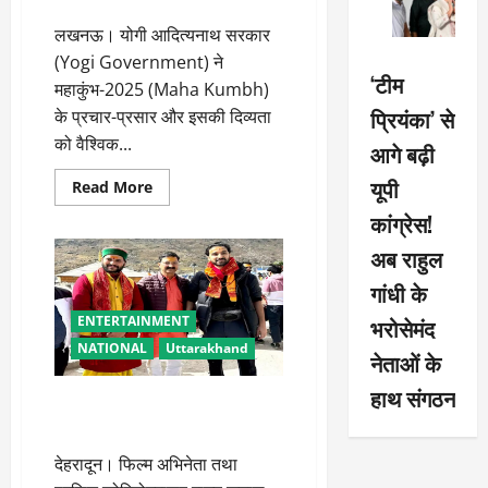
लखनऊ। योगी आदित्यनाथ सरकार
(Yogi Government) ने
‘टीम
महाकुंभ-2025 (Maha Kumbh)
प्रियंका’ से
के प्रचार-प्रसार और इसकी दिव्यता
को वैश्विक...
आगे बढ़ी
यूपी
Read
Read More
more
about
कांग्रेस!
सीएम
योगी
अब राहुल
ने
अमिताभ
गांधी के
बच्चन
को
ENTERTAINMENT
भरोसेमंद
बनाया
महाकुंभ
NATIONAL
Uttarakhand
का
नेताओं के
ब्रांड
एंबेसडर
हाथ संगठन
श्री केदारनाथ धाम दर्शन को पहुंचे
फिल्म अभिनेता राघव जुयाल
देहरादून। फिल्म अभिनेता तथा