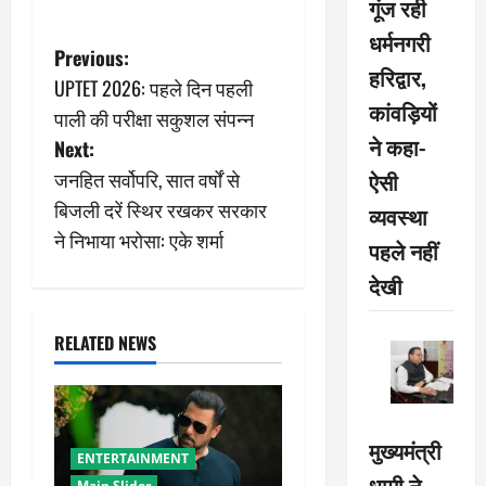
गूंज रही
धर्मनगरी
P
Previous:
हरिद्वार,
UPTET 2026: पहले दिन पहली
o
कांवड़ियों
पाली की परीक्षा सकुशल संपन्न
ने कहा-
s
Next:
ऐसी
जनहित सर्वोपरि, सात वर्षों से
t
बिजली दरें स्थिर रखकर सरकार
व्यवस्था
n
ने निभाया भरोसा: एके शर्मा
पहले नहीं
a
देखी
v
RELATED NEWS
i
g
मुख्यमंत्री
ENTERTAINMENT
a
धामी ने
Main Slider