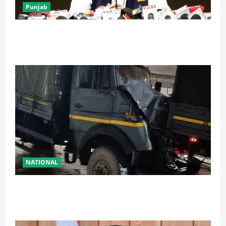
Punjab
पंजाब में ‘गैंगस्टरां ते वार’ के 200 दिन पूरे, 1500 क्रिमिनल्स
अरेस्ट, एक लाख से अधिक छापे
NATIONAL
रामबन में बड़ा सड़क हादसा: SSB के काफिले के 3 वाहन
टकराए, तीन जवान घायल