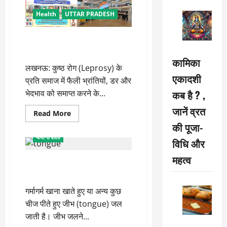
Health
UTTAR PRADESH
कुष्ठ रोग के प्रति भेदभाव समाप्त
करने की अपील: फार्मेसिस्ट फेडरेशन
कामिका
लखनऊ: कुष्ठ रोग (Leprosy) के
एकादशी
प्रति समाज में फैली भ्रांतियों, डर और
कब है ? ,
भेदभाव को समाप्त करने के...
जानें व्रत
Read
Read More
more
की पूजा-
Health
LIFESTYLE
about
कुष्ठ
फैशन/शैली
विधि और
रोग
के
प्रति
महत्व
आपकी जीभ के साथ भी होते हैं हादसे,
भेदभाव
समाप्त
तो करें ये उपाय
करने
की
गर्मागर्म खाना खाते हुए या अन्य कुछ
अपील:
फार्मेसिस्ट
चीज पीते हुए जीभ (tongue) जल
फेडरेशन
जाती है। जीभ जलने...