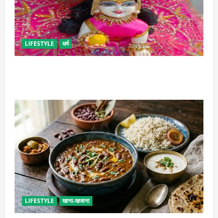
LIFESTYLE
धर्म
सावन में लड्डू गोपाल की ऐसे करें सेवा, छोटी भूल पड़ सकती है
भारी
LIFESTYLE
खाना-खजाना