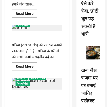
ऐसे करें
करें
हमारे दांत साफ...
शामिल
सेवा, छोटी
Read
Read More
more
भूल पड़
Health
LIFESTYLE
about
दांतों
सकती है
फैशन/शैली
के
पीलेपन
भारी
को
गठिया में इन चीजों से करें परहेज
दूर
करेंगे
ये
गठिया (arthritis) की समस्या काफी
घरेलू
नुस्खे
खतरनाक होती है। गठिया के मरीजों
को कभी- कभी असहनीय दर्द का...
Read
Read More
ढाबा जैसा
more
about
गठिया
राजमा घर
Health
LIFESTYLE
में
इन
फैशन/शैली
पर बनाएं,
चीजों
से
जानिए
करें
डायबिटीज को कंट्रोल करता है ये
परहेज
परफेक्ट
जादुई जूस, जानें बनाने का तरीका