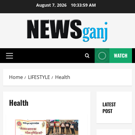
Skip
August 7, 2026
10:34:00 AM
to
content
WATCH
Primary
Menu
Home
LIFESTYLE
Health
Health
LATEST
POST