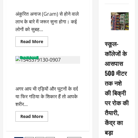
टीका
फायदेमंद, जानें कब करें सेवन
तैयार,
संक्रमण
अंकुरित अनाज (Gram) से होने वाले
की
रोकथाम
लाभ के बारे में जरूर सुना होगा। कई
में
ट्रायल
लोगों को सुबह...
सफल
Read
Read More
स्कूल-
more
Health
LIFESTYLE
about
कॉलेजों के
चने
फैशन/शैली
का
आसपास
पानी
सेहत
यूरिक एसिड को कंट्रोल करता हिय ये
के
500 मीटर
लिए
फल, आज ही करें डाइट में शामिल
होता
तक नशे
है
अगर आप भी एड़ियों और घुटनों के दर्द
फायदेमंद,
की बिक्री
जानें
या फिर गठिया के शिकार हैं तो आपके
कब
पर रोक की
करें
शरीर...
सेवन
तैयारी,
Read
Read More
more
केंद्र का
about
यूरिक
बड़ा
एसिड
को