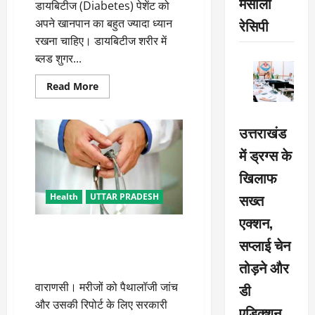
मसाला
डायबिटीज (Diabetes) पेशेंट को
रेसिपी
अपने खानपान का बहुत ज्यादा ध्यान
रखना चाहिए। डायबिटीज शरीर में
ब्लड शुगर...
Read
Read More
more
about
डायबिटीज
को
उत्तराखंड
कंट्रोल
करता
में ड्रग्स के
है
ये
खिलाफ
जादुई
जूस,
जानें
सख्त
Health
UTTAR PRADESH
बनाने
का
एक्शन,
तरीका
काशी का मॉडल ‘लैब मित्रा’, प्रदेश
सप्लाई चेन
भर में अब ‘लैब रिपोर्ट’ के नाम से हो
रहा संचालित
तोड़ने और
वाराणसी। मरीजों को पैथालॉजी जांच
डी
और उसकी रिपोर्ट के लिए सरकारी
एडिक्शन