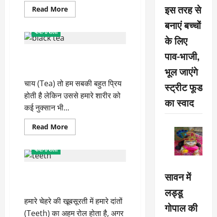
इस तरह से
Read
Read More
more
Health
LIFESTYLE
about
बनाएं बच्चों
आपकी
फैशन/शैली
जीभ
के लिए
के
साथ
पाव-भाजी,
स्ट्रेस से राहत दिलाएगी ये खास चाय,
भी
होते
आज ही डाइट में करें शामिल
भूल जाएंगे
हैं
हादसे,
चाय (Tea) तो हम सबकी बहुत प्रिय
तो
स्ट्रीट फूड
करें
होती है लेकिन उससे हमारे शारीर को
ये
का स्वाद
उपाय
कई नुक्सान भी...
Read
Read More
more
Health
LIFESTYLE
about
स्ट्रेस
फैशन/शैली
से
राहत
दिलाएगी
दांतों के पीलेपन को दूर करेंगे ये घरेलू
सावन में
ये
खास
नुस्खे
चाय,
लड्डू
आज
हमारे चेहरे की खूबसूरती में हमारे दांतों
ही
गोपाल की
डाइट
(Teeth) का अहम रोल होता है, अगर
में