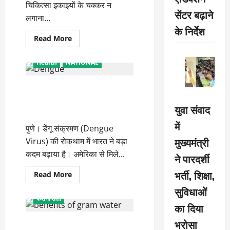
चिकित्सा इकाइयों के चक्कर न
सेंटर बढ़ाने
लगाना...
के निर्देश
Read
Read More
more
about
काशी
Health
NATIONAL
का
मॉडल
‘लैब
भारत में पहला डेंगू रोधी टीका तैयार,
मित्रा’,
प्रदेश
संक्रमण की रोकथाम में ट्रायल
भर
युवा संवाद
में
सफल
अब
में
‘लैब
पुणे। डेंगू संक्रमण (Dengue
रिपोर्ट’
के
मुख्यमंत्री
Virus) की रोकथाम में भारत ने बड़ा
नाम
से
कदम बढ़ाया है। अमेरिका से मिले...
ने पारदर्शी
हो
रहा
भर्ती, शिक्षा,
Read
Read More
संचालित
more
Health
LIFESTYLE
about
सुविधाओं
भारत
फैशन/शैली
में
का दिया
पहला
डेंगू
भरोसा
चने का पानी सेहत के लिए होता है
रोधी