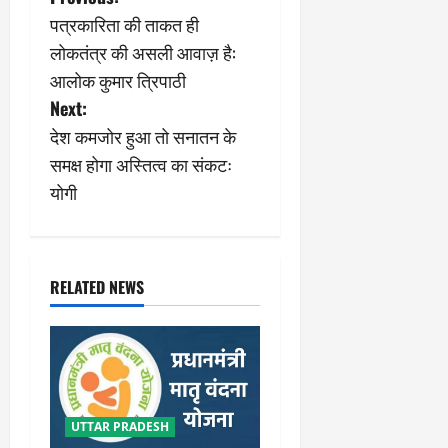
P
पत्रकारिता की ताकत ही
o
लोकतंत्र की असली आवाज़ है:
s
आलोक कुमार त्रिपाठी
Next:
t
देश कमजोर हुआ तो सनातन के
n
समक्ष होगा अस्तित्व का संकटः
योगी
a
v
i
RELATED NEWS
g
a
t
UTTAR PRADESH