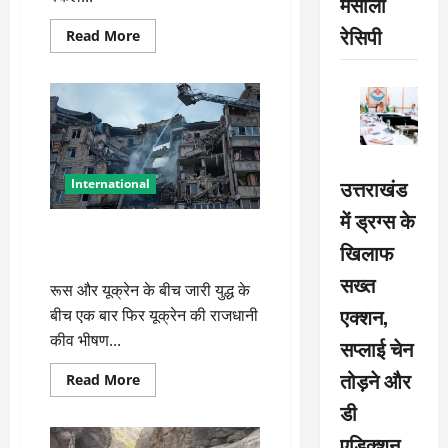
मसाला
रेसिपी
Read
Read More
more
about
6.3
तीव्रता
के
भूकंप
से
कांपा
ये
देश,
उत्तराखंड
International
सुनामी
अलर्ट
में ड्रग्स के
जारी
रूस-यूक्रेन युद्ध: NATO समिट से
खिलाफ
पहले कीव पर बड़ा हमला, मची तबाही
सख्त
रूस और यूक्रेन के बीच जारी युद्ध के
एक्शन,
बीच एक बार फिर यूक्रेन की राजधानी
कीव भीषण...
सप्लाई चेन
तोड़ने और
Read
Read More
more
about
डी
रूस-
यूक्रेन
एडिक्शन