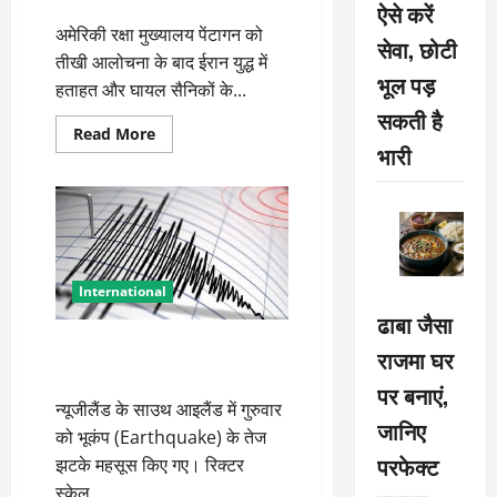
ऐसे करें
अमेरिकी रक्षा मुख्यालय पेंटागन को
सेवा, छोटी
तीखी आलोचना के बाद ईरान युद्ध में
भूल पड़
हताहत और घायल सैनिकों के...
सकती है
Read
Read More
more
भारी
about
ईरान
युद्ध
के
आंकड़ों
पर
यू-
टर्न!
आलोचना
International
के
ढाबा जैसा
बाद
पेंटागन
6.3 तीव्रता के भूकंप से कांपा ये देश,
ने
राजमा घर
अपडेट
सुनामी अलर्ट जारी
किया
पर बनाएं,
डेटाबेस
न्यूजीलैंड के साउथ आइलैंड में गुरुवार
जानिए
को भूकंप (Earthquake) के तेज
परफेक्ट
झटके महसूस किए गए। रिक्टर
स्केल...