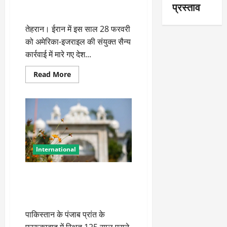
झंडा, पहली बार दिखे IRGC के नए
प्रस्ताव
में
कमांडर अहमद वाहिदी
मारे
छापे
तेहरान। ईरान में इस साल 28 फरवरी
को अमेरिका-इजराइल की संयुक्त सैन्य
कार्रवाई में मारे गए देश...
Read
Read More
more
about
खामेनेई
के
ताबूत
पर
रखा
गया
लाल
झंडा,
International
पहली
बार
दिखे
IRGC
पाकिस्तान में ढहाया गया 125 साल
के
पुराना गुरुद्वारा, भारत ने जताया कड़ा
नए
कमांडर
विरोध
अहमद
वाहिदी
पाकिस्तान के पंजाब प्रांत के