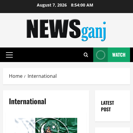
Skip
August 7, 2026
8:54:00 AM
to
content
WATCH
Primary
Menu
Home
International
International
LATEST
POST