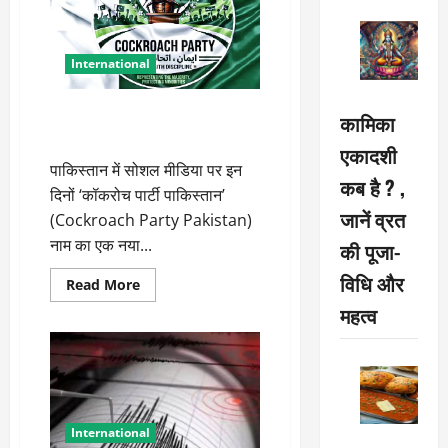
International
पाकिस्तान में ‘कॉकरोच’ की एंट्री,
कामिका
युवाओं ने बनाई ये पार्टी
एकादशी
पाकिस्तान में सोशल मीडिया पर इन
कब है ? ,
दिनों ‘कॉकरोच पार्टी पाकिस्तान’
जानें व्रत
(Cockroach Party Pakistan)
नाम का एक नया...
की पूजा-
विधि और
Read
Read More
more
महत्व
about
पाकिस्तान
में
‘कॉकरोच’
की
एंट्री,
युवाओं
ने
बनाई
International
ये