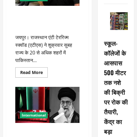
40
की
मौत
पाकिस्तानी आतंकी शाहजाद भट्टी
नेटवर्क की जांच तेज, राजस्थान ATS
ने कई शहरों में मारे छापे
जयपुर। राजस्थान एंटी टेररिज्म
स्कूल-
स्क्वॉड (एटीएस) ने शुक्रवार सुबह
कॉलेजों के
राज्य के 20 से अधिक शहरों में
पाकिस्तान...
आसपास
500 मीटर
Read
Read More
more
तक नशे
about
पाकिस्तानी
आतंकी
की बिक्री
शाहजाद
भट्टी
पर रोक की
नेटवर्क
की
तैयारी,
जांच
तेज,
International
राजस्थान
केंद्र का
ATS
ने
बड़ा
खामेनेई के ताबूत पर रखा गया लाल
कई
शहरों