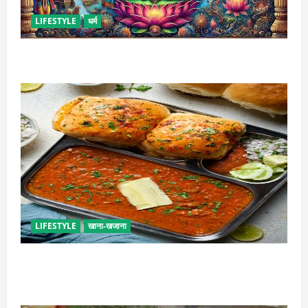
LIFESTYLE
धर्म
कामिका एकादशी कब है ? , जानें व्रत की पूजा-विधि और महत्व
LIFESTYLE
खाना-खजाना
इस तरह से बनाएं बच्चों के लिए पाव-भाजी, भूल जाएंगे स्ट्रीट
फूड का स्वाद