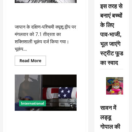
पार्टी
इस तरह से
जापान में फिर प्रकृति का कहर! 7.1
बनाएं बच्चों
तीव्रता के भूकंप के बाद सुनामी अलर्ट
के लिए
जापान के दक्षिण-पश्चिमी क्यूशू द्वीप पर
पाव-भाजी,
मंगलवार को 7.1 तीव्रता का
शक्तिशाली भूकंप दर्ज किया गया।
भूल जाएंगे
भूकंप...
स्ट्रीट फूड
Read
Read More
का स्वाद
more
about
जापान
में
फिर
प्रकृति
का
कहर!
7.1
तीव्रता
International
सावन में
के
भूकंप
के
लड्डू
ईरान युद्ध के आंकड़ों पर यू-टर्न!
बाद
सुनामी
आलोचना के बाद पेंटागन ने अपडेट
गोपाल की
अलर्ट
किया डेटाबेस