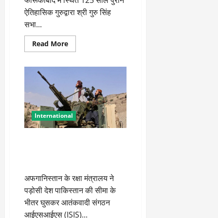
फारूकाबाद में स्थित 125 साल पुराने
ऐतिहासिक गुरुद्वारा श्री गुरु सिंह
सभा...
Read
Read More
more
about
पाकिस्तान
में
ढहाया
गया
125
साल
पुराना
गुरुद्वारा,
International
भारत
ने
जताया
कड़ा
अफगानिस्तान की जवाबी कार्रवाई,
विरोध
पाकिस्तान में ISIS ठिकानों पर हवाई
हमला
अफगानिस्तान के रक्षा मंत्रालय ने
पड़ोसी देश पाकिस्तान की सीमा के
भीतर घुसकर आतंकवादी संगठन
आईएसआईएस (ISIS)...