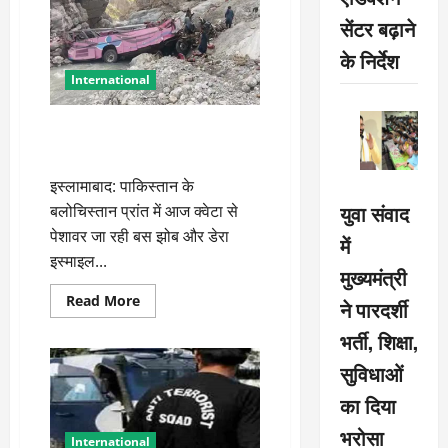
युद्ध:
NATO
सेंटर बढ़ाने
समिट
से
के निर्देश
पहले
कीव
International
पर
बड़ा
हमला,
मची
पाकिस्तान में बड़ा हादसा! खाई में गिरी
तबाही
बस, 40 की मौत
इस्लामाबाद: पाकिस्तान के
युवा संवाद
बलोचिस्तान प्रांत में आज क्वेटा से
पेशावर जा रही बस झोब और डेरा
में
इस्माइल...
मुख्यमंत्री
Read
Read More
ने पारदर्शी
more
about
भर्ती, शिक्षा,
पाकिस्तान
में
सुविधाओं
बड़ा
हादसा!
खाई
का दिया
में
गिरी
भरोसा
बस,
International