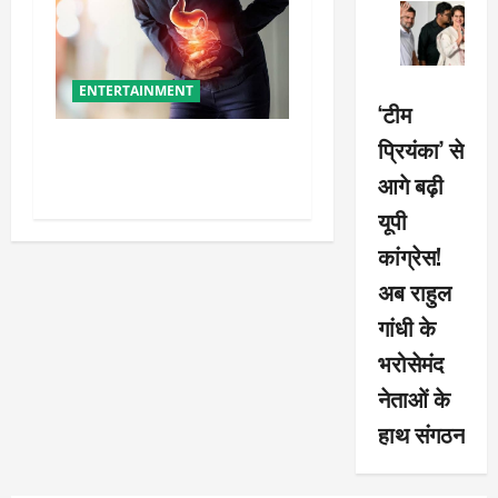
ENTERTAINMENT
‘टीम
प्रियंका’ से
ये गलतियां बनती हैं एसिडिटी का
कारण
आगे बढ़ी
यूपी
कांग्रेस!
अब राहुल
गांधी के
भरोसेमंद
नेताओं के
हाथ संगठन