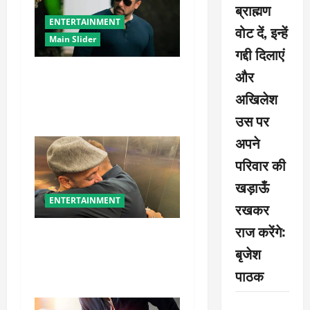
a
ब्राह्मण
ENTERTAINMENT
वोट दें, इन्हें
t
Main Slider
गद्दी दिलाएं
i
और
सलमान खान का गजब का
ट्रांसफॉर्मेशन, नए लुक ने बढ़ाई
o
अखिलेश
चर्चा
उस पर
n
अपने
परिवार की
खड़ाऊँ
ENTERTAINMENT
रखकर
राज करेंगे:
सलमान खान ने संजय दत्त को
बृजेश
बताया ‘बड़ा भाई’, भावुक पोस्ट ने
जीता फैंस का दिल
पाठक