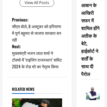
View All Posts
आबान के
आखिरी
P
Previous:
सफर में
सीएम बोले, 8 अक्टूबर को हरियाणा
शामिल होंगे
o
में पूर्ण बहुमत से भाजपा सरकार बन
अतीक के
s
रही
बेटे,
Next:
t
हाईकोर्ट ने
मुख्यमंत्री भजन लाल शर्मा ने
शर्तों के
n
टोक्यो में ‘राइजिंग राजस्थान’ समिट
साथ दी
2024 के रोड शो का नेतृत्व किया
a
पैरोल
v
i
RELATED NEWS
g