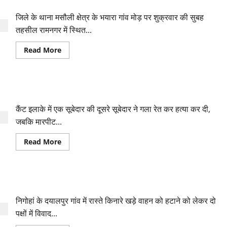
तीर्थस्थल जा रहे कांवरियों में विवाद
को
पंजाब
कांग्रेस
जिले के थाना मसौली क्षेत्र के भयारा गांव मोड़ पर शुक्रवार की सुबह
का
अध्यक्ष
तहसील रामनगर में स्थित...
बनाने
के
Read
Read More
बाद
more
भी
about
खत्म
तीर्थस्थल
नहीं
जा
हुआ
रहे
विवाद
पेपर कटर और खूखरी से एक-दूसरे की गर्दन पर किए वार
कांवरियों
में
विवाद
कैंट इलाके में एक सूबेदार की दूसरे सूबेदार ने गला रेत कर हत्या कर दी,
जबकि मारपीट...
Read
Read More
more
about
पेपर
कटर
और
दबंगों ने कुल्हाड़ी से वार कर महिला का सिर फोड़ा
खूखरी
से
एक-
निगोहां के दयालपुर गांव में रास्ते किनारे खड़े वाहन को हटाने को लेकर दो
दूसरे
की
पक्षों में विवाद...
गर्दन
पर