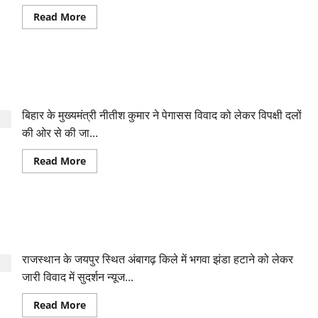
भूना
Read
Read More
more
about
सीमा
विवाद
से
भाजपा के सहयोगी सीएम नीतीश ने भी की पेगासस जांच की मांग, कहा-
मिजोरम
में
सच्चाई बाहर आनी चाहिए
दवाओं
की
बिहार के मुख्यमंत्री नीतीश कुमार ने पेगासस विवाद को लेकर विपक्षी दलों
कमी,
असम
की ओर से की जा...
की
नाकेबंदी
खुलवाने
Read
Read More
के
more
लिए
about
PM
भाजपा
को
के
लिखा
सहयोगी
पत्र
मीणा समुदाय को गाली देने वाले सुदर्शन न्यूज के प्रमुख सुरेश चव्हाणके के
सीएम
नीतीश
खिलाफ मामला दर्ज
ने
भी
राजस्थान के जयपुर स्थित अंबागढ़ किले में भगवा झंडा हटाने को लेकर
की
पेगासस
जारी विवाद में सुदर्शन न्यूज...
जांच
की
मांग,
Read
Read More
कहा-
more