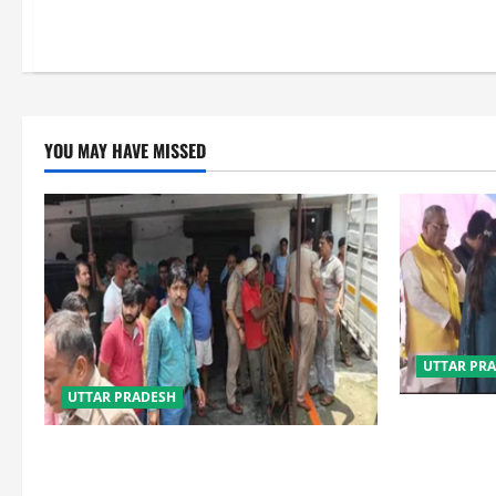
YOU MAY HAVE MISSED
UTTAR PR
UTTAR PRADESH
बेटी व व्यापारी
या जहन्नुम में
प्रयागराज में सेप्टिक टैंक बना मौत का जाल,
जहरीली गैस से दो मजदूरों की दर्दनाक मौत