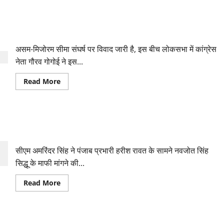
सच्चाई
about
बाहर
मीणा
आनी
समुदाय
चाहिए
को
असम-मिजोरम सीमा संघर्ष: कांग्रेत नेता ने उठाई जांच की मांग
गाली
देने
वाले
असम-मिजोरम सीमा संघर्ष पर विवाद जारी है, इस बीच लोकसभा में कांग्रेस
सुदर्शन
न्यूज
नेता गौरव गोगोई ने इस...
के
प्रमुख
Read
Read More
सुरेश
more
चव्हाणके
about
के
असम-
खिलाफ
मिजोरम
मामला
सीमा
दर्ज
नवजोत सिंह सिद्धू को पंजाब कांग्रेस का अध्यक्ष बनाने के बाद भी खत्म नहीं
संघर्ष:
कांग्रेत
हुआ विवाद
नेता
ने
सीएम अमरिंदर सिंह ने पंजाब प्रभारी हरीश रावत के सामने नवजोत सिंह
उठाई
जांच
सिद्धू के माफी मांगने की...
की
मांग
Read
Read More
more
about
नवजोत
सिंह
सिद्धू