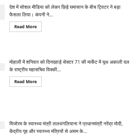
देश में सोशल मीडिया को लेकर छिड़े घमासान के बीच ट्विटर ने बड़ा
फैसला लिया। कंपनी ने...
Read
Read More
more
about
ट्विटर
विवाद
:मनीष
मोहाली: यूथ अकाली दल के राष्ट्रीय महासचिव को गोलियों से भूना
माहेश्वरी
का
ट्विटर
मोहाली में शनिवार को दिनदहाड़े सेक्टर 71 की मार्केट में यूथ अकाली दल
इंडिया
से
के राष्ट्रीय महासचिव विक्की...
तबादला!
Read
Read More
more
about
मोहाली:
यूथ
अकाली
सीमा विवाद से मिजोरम में दवाओं की कमी, असम की नाकेबंदी खुलवाने के
दल
के
लिए PM को लिखा पत्र
राष्ट्रीय
महासचिव
मिजोरम के स्वास्थ्य मंत्री ललथंगलियाना ने प्रधानमंत्री नरेंद्र मोदी,
को
गोलियों
केंद्रीय गृह और स्वास्थ्य मंत्रियों से असम के...
से