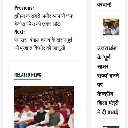
वरदान!
P
Previous:
दुनिया के सबसे अमीर व्यापारी जेफ
o
बेजोस स्पेस को छूकर लौटे
s
Next:
पेगासस: बंगाल चुनाव के दौरान हुई
t
उत्तराखंड
थी प्रशांत किशोर की जासूसी
n
के ‘पूर्ण
साक्षर
a
राज्य’ बनने
RELATED NEWS
v
पर
i
केन्द्रीय
शिक्षा मंत्री
g
ने दी बधाई
a