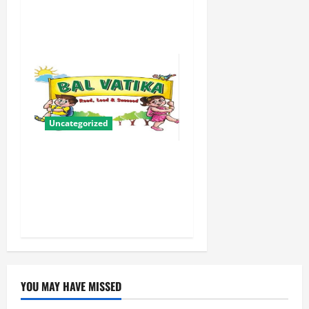
के लिए संबल बनी सामूहिक विवाह
योजना
Uncategorized
बालवाटिका को सक्षम, संवेदनशील
और सृजनशील नागरिक गढ़ने की
पहली प्रयोगशाला बना रही योगी
सरकार
YOU MAY HAVE MISSED