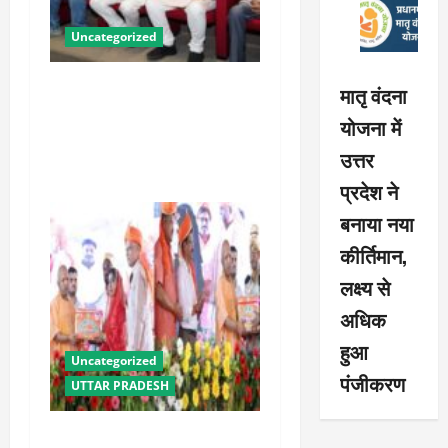
t
i
Uncategorized
o
पीएम किसान सम्मान निधि की
मातृ वंदना
23वीं किस्त से उत्तराखंड के 8
n
योजना में
लाख से अधिक किसानों को मिला
उत्तर
लाभ : धामी
प्रदेश ने
बनाया नया
कीर्तिमान,
लक्ष्य से
अधिक
हुआ
Uncategorized
पंजीकरण
UTTAR PRADESH
योगी सरकार में ओबीसी परिवारों