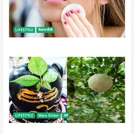
LIFESTYLE
फैशन/शैली
इन उपायों से हटाएं मेकअप, स्किन को नहीं होगा नुकसान
LIFESTYLE
Main Slider
धर्म
सावन में करें बेल पत्र के ये अचूक उपाय, जीवन में होगा सुख-