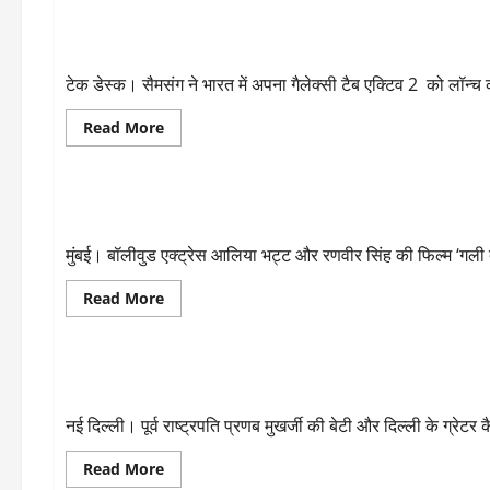
पुलवामा
की
आतंकी
मांग-
हमले
Samsung Galaxy Tab Active 2 लॉन्च, मिलेगा एसपेन का सपोर्ट
बीजेपी
के
महासचिव-
बाद
अकाली
‘द
टेक डेस्क। सैमसंग ने भारत में अपना गैलेक्सी टैब एक्टिव 2 को लॉन्च
दल
कपिल
शर्मा
शो’
Read
Read More
से
more
बाहर
about
ENTERTAINMENT
हुए
Samsung
सिद्धू
Galaxy
Tab
रिलीज होते ही फिल्म ‘गली ब्वॉय’ ऑनलाइन हुई लीक
Active
2
लॉन्च,
मुंबई। बॉलीवुड एक्ट्रेस आलिया भट्ट और रणवीर सिंह की फिल्म ‘गली
मिलेगा
एसपेन
का
Read
Read More
सपोर्ट
more
about
Uncategorized
रिलीज
होते
ही
शर्मिष्ठा मुखर्जी ने दिल्ली कांग्रेस मीडिया प्रमुख से दिया इस्तीफा
फिल्म
‘गली
ब्वॉय’
नई दिल्ली। पूर्व राष्ट्रपति प्रणब मुखर्जी की बेटी और दिल्ली के ग्रेटर क
ऑनलाइन
हुई
लीक
Read
Read More
more