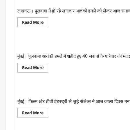
पुलवामा में हुए आतंकी हमले को लेकर बोले सपा अध्यक्ष अखिलेश?
थामते
ही
कीर्ति
लखनऊ। पुलवामा में हो रहे लगातार आतंकी हमले को लेकर आज समाजवाद
आजाद
ने
पीएम
Read
Read More
पर
more
बोला
about
ENTERTAINMENT
हमला
पुलवामा
में
हुए
पुलवामा हमला: सलमान, अक्षय और अमिताभ समेत कई दिग्गज मदद के 
आतंकी
हमले
को
मुंबई। पुलवामा आतंकी हमले में शहीद हुए 40 जवानों के परिवार की मदद 
लेकर
बोले
सपा
Read
Read More
अध्यक्ष
more
अखिलेश?
about
ENTERTAINMENT
पुलवामा
हमला:
सलमान,
पुलवामा आंतकी हमले में मुंबई फिल्म सिटी में जोरदार विरोध प्रदर्शन, 
अक्षय
और
अमिताभ
मुंबई। फिल्म और टीवी इंडस्ट्री से जुड़े सेलेब्स ने आज काला दिवस मना
समेत
कई
दिग्गज
Read
Read More
मदद
more
के
about
Uncategorized
लिए
पुलवामा
आये
आंतकी