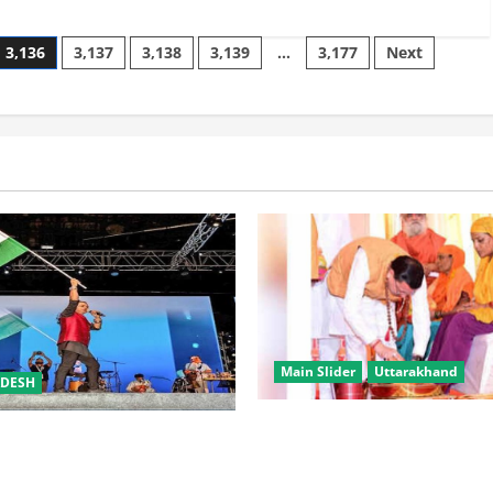
3,136
3,137
3,138
3,139
…
3,177
Next
Main Slider
Uttarakhand
ADESH
उत्तराखंड में कांवड़ यात्रा बनी मि
समारोह’ में राष्ट्र नायकों को मिलेगा
करोड़ से अधिक शिवभक्त सकुशल 
रभक्ति के गीतों पर झूमेगा प्रदेश