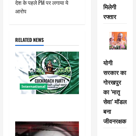
n
देश के पहले PM पर लगाया ये
मिलेगी
आरोप
a
रफ्तार
v
i
RELATED NEWS
g
योगी
a
सरकार का
t
गोरखपुर
International
i
का ‘मातृ
सेवा’ मॉडल
पाकिस्तान में ‘कॉकरोच’ की एंट्री,
o
युवाओं ने बनाई ये पार्टी
बना
n
जीवनरक्षक