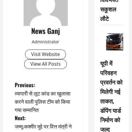
सकुशल
लौटे
News Ganj
Administrator
Visit Website
यूपी में
View All Posts
परिवहन
प्रवर्तन को
P
Previous:
मिलेगी नई
व्यापारी से लूट कांड का खुलासा
o
ताकत,
करने वाली पुलिस टीम को किया
s
गया सम्मानित
डंपिंग यार्ड
Next:
निर्माण को
t
जम्मू-कश्मीर मुद्दे पर वित्त मंत्री ने
जल्द