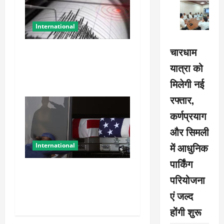
International
चारधाम
जापान में फिर प्रकृति का कहर!
7.1 तीव्रता के भूकंप के बाद
यात्रा को
सुनामी अलर्ट
मिलेगी नई
रफ्तार,
कर्णप्रयाग
और सिमली
में आधुनिक
International
पार्किंग
ईरान युद्ध के आंकड़ों पर यू-टर्न!
परियोजना
आलोचना के बाद पेंटागन ने
एं जल्द
अपडेट किया डेटाबेस
होंगी शुरू