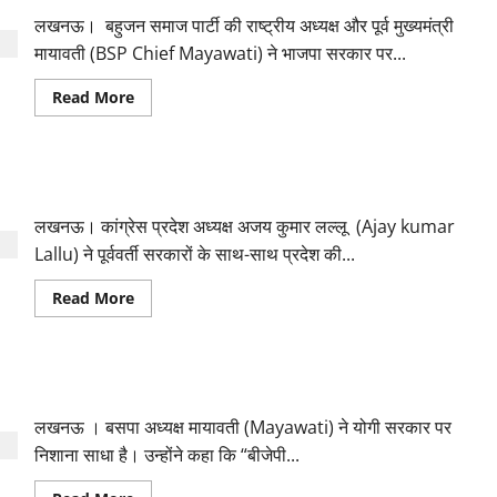
लखनऊ। बहुजन समाज पार्टी की राष्ट्रीय अध्यक्ष और पूर्व मुख्यमंत्री
मायावती (BSP Chief Mayawati) ने भाजपा सरकार पर...
Read
Read More
more
about
महिलाओं
के
साथ
लोकतंत्र को बचाने के लिए आगे आ रही कांग्रेस : अजय कुमार लल्लू
हो
रही
घटनाएं
लखनऊ। कांग्रेस प्रदेश अध्यक्ष अजय कुमार लल्लू (Ajay kumar
शर्मनाक
व
Lallu) ने पूर्ववर्ती सरकारों के साथ-साथ प्रदेश की...
निंदनीय
:
Read
Read More
मायावती
more
about
लोकतंत्र
को
बचाने
दलितों की हत्या पर भड़की मायावती, योगी सरकार पर साधा निशाना
के
लिए
आगे
लखनऊ । बसपा अध्यक्ष मायावती (Mayawati) ने योगी सरकार पर
आ
रही
निशाना साधा है। उन्होंने कहा कि “बीजेपी...
कांग्रेस
: