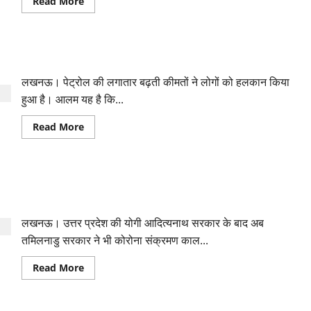
Read
Read More
अजय
more
कुमार
about
लल्लू
दलितों
की
हत्या
तेल की बढ़ती कीमत पर मायावती का वार, ‘हल निकाले सरकार’
पर
भड़की
मायावती,
लखनऊ। पेट्रोल की लगातार बढ़ती कीमतों ने लोगों को हलकान किया
योगी
सरकार
हुआ है। आलम यह है कि...
पर
साधा
Read
Read More
निशाना
more
about
तेल
की
बढ़ती
CAA के विरोध के दौरान दर्ज केस वापस लेने पर बसपा मुखिया का
कीमत
पर
तमिलनाडु सरकार पर तंज
मायावती
का
लखनऊ। उत्तर प्रदेश की योगी आदित्यनाथ सरकार के बाद अब
वार,
‘हल
तमिलनाडु सरकार ने भी कोरोना संक्रमण काल...
निकाले
सरकार’
Read
Read More
more
about
CAA
के