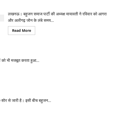
विरोध
माया ने पूर्व मंत्री,विधायक समेत सात नेताओ को बसपा से किया आउट
के
दौरान
दर्ज
लखनऊ। बहुजन समाज पार्टी की अध्यक्ष मायावती ने रविवार को आगरा
केस
वापस
और अलीगढ़ जोन के लंबे समय...
लेने
पर
Read
Read More
बसपा
more
मुखिया
about
का
माया
तमिलनाडु
ने
सरकार
पूर्व
पर
ंपल ने छुए पैर
मंत्री,विधायक
तंज
समेत
सात
ों को भी मजबूत करता हुआ...
नेताओ
को
बसपा
से
किया
आउट
 बाहुबली मुख्तार अंसारी के भाई
-शोर से जारी है। इसी बीच बहुजन...