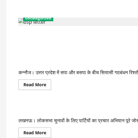
Uncategorized
Uncategorized
लोकसभा चुनाव 2019: महागठबंधन की रैली में कन्नौज पहुंचीं मायावती,डि
कन्नौज। उत्तर प्रदेश में सपा और बसपा के बीच सियासी गठबंधन रिश्त
Read
Read More
more
about
Uncategorized
लोकसभा
चुनाव
2019:
बसपा ने जारी की उम्मीदवारों की चौथी लिस्ट, गाजीपुर से उम्मीदवार बने
महागठबंधन
की
रैली
लखनऊ। लोकसभा चुनावों के लिए पार्टियों का प्रचार अभियान पूरे जोर
में
कन्नौज
पहुंचीं
Read
Read More
मायावती,डिंपल
more