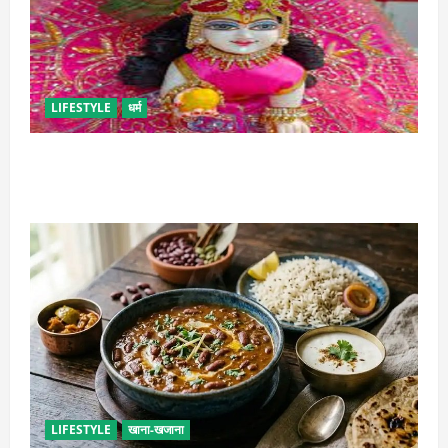
LIFESTYLE
धर्म
सावन में लड्डू गोपाल की ऐसे करें सेवा, छोटी भूल पड़ सकती है
भारी
LIFESTYLE
खाना-खजाना