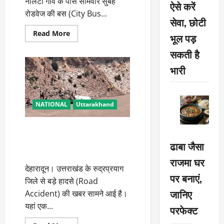
नोलटा गांव के पास सोमवार सुबह
ऐसे करें
रोडवेज की बस (City Bus...
सेवा, छोटी
Read
Read More
भूल पड़
more
about
सकती है
हरियाणा
में
भारी
बड़ा
हादसा,
बेकाबू
होकर
पलटी
ओवरलोड
NATIONAL
Uttarakhand
सिटी
बस,
स्कूली
बदरीनाथ हाईवे पर टैंपो ट्रैवलर
बच्चों
समेत
अलकनंदा में गिरा, नौ यात्रियों की
ढाबा जैसा
30
मौत, रेस्क्यू जारी
घायल
राजमा घर
देहारादून। उत्तराखंड के रुद्रप्रयाग
पर बनाएं,
जिले से बड़े हादसे (Road
जानिए
Accident) की खबर सामने आई है।
यहां एक...
परफेक्ट