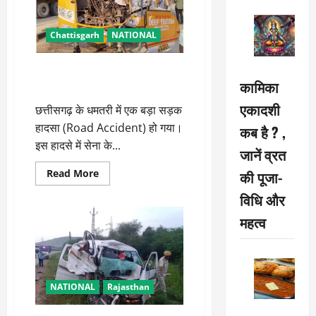
Chattisgarh
NATIONAL
अर्धसैनिक बलों की गाड़ी को ट्रक ने
कामिका
मारी टक्कर, 15 जवान घायल
एकादशी
छत्तीसगढ़ के धमतरी में एक बड़ा सड़क
हादसा (Road Accident) हो गया।
कब है ? ,
इस हादसे में सेना के...
जानें व्रत
Read
Read More
की पूजा-
more
about
विधि और
अर्धसैनिक
बलों
महत्व
की
गाड़ी
को
ट्रक
ने
मारी
टक्कर,
NATIONAL
Rajasthan
15
जवान
घायल