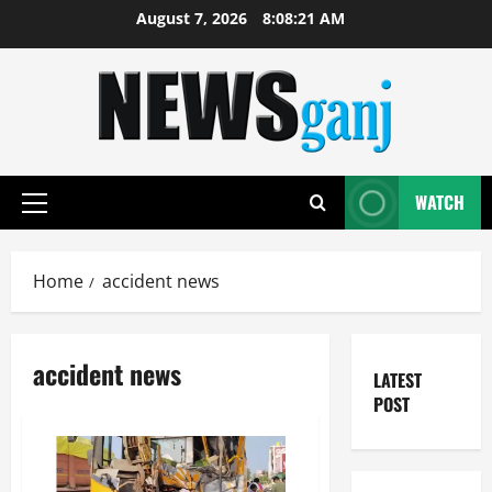
Skip
August 7, 2026
8:08:21 AM
to
content
WATCH
Primary
Menu
Home
accident news
accident news
LATEST
POST