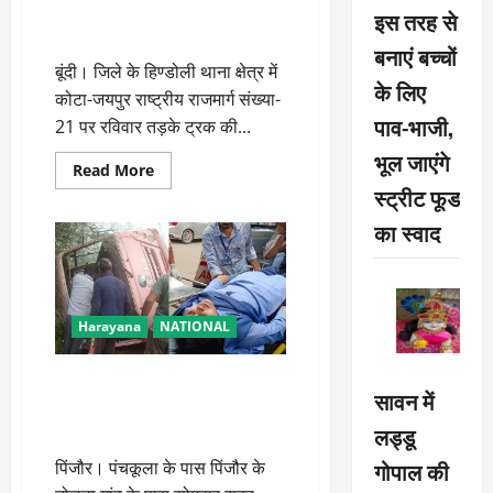
बजरी से भरे हुए डंपर ने कार को
इस तरह से
कुचला, 6 लाेगाें की माैत
बनाएं बच्चों
बूंदी। जिले के हिण्डोली थाना क्षेत्र में
के लिए
कोटा-जयपुर राष्ट्रीय राजमार्ग संख्या-
पाव-भाजी,
21 पर रविवार तड़के ट्रक की...
भूल जाएंगे
Read
Read More
more
स्ट्रीट फूड
about
बजरी
का स्वाद
से
भरे
हुए
डंपर
ने
कार
को
Harayana
NATIONAL
कुचला,
6
लाेगाें
हरियाणा में बड़ा हादसा, बेकाबू होकर
की
सावन में
माैत
पलटी ओवरलोड सिटी बस, स्कूली
बच्चों समेत 30 घायल
लड्डू
गोपाल की
पिंजौर। पंचकूला के पास पिंजौर के