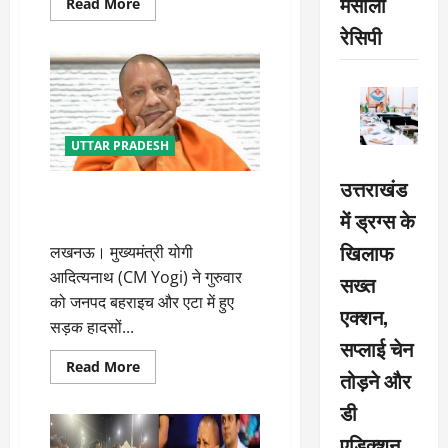
मसाला
Read
Read More
more
about
रेसिपी
बदरीनाथ
हाईवे
पर
टैंपो
ट्रैवलर
अलकनंदा
में
गिरा,
UTTAR PRADESH
नौ
यात्रियों
उत्तराखंड
की
योगी ने एटा और बहराइच सड़क हादसे
मौत,
रेस्क्यू
में ड्रग्स के
में हुई जनहानि पर जताया दुख
जारी
खिलाफ
लखनऊ। मुख्यमंत्री योगी
आदित्यनाथ (CM Yogi) ने गुरुवार
सख्त
को जनपद बहराइच और एटा में हुए
एक्शन,
सड़क हादसों...
सप्लाई चेन
Read
Read More
तोड़ने और
more
about
डी
योगी
ने
एटा
एडिक्शन