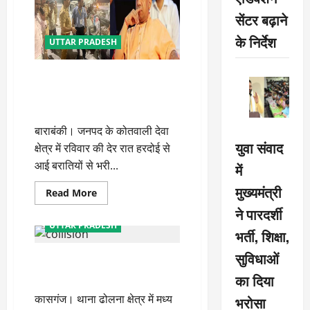
और
बहराइच
सेंटर बढ़ाने
सड़क
हादसे
के निर्देश
में
UTTAR PRADESH
हुई
जनहानि
पर
ट्रक की टक्कर से कार सवार पांच
जताया
दुख
लोगों की मौत, सीएम योगी ने जताया
दुख
बाराबंकी। जनपद के कोतवाली देवा
युवा संवाद
क्षेत्र में रविवार की देर रात हरदोई से
आई बरातियों से भरी...
में
मुख्यमंत्री
Read
Read More
more
ने पारदर्शी
about
ट्रक
UTTAR PRADESH
की
भर्ती, शिक्षा,
टक्कर
से
सुविधाओं
तीर्थ यात्रियों से भरी मैक्स-ट्रैक्टर की
कार
सवार
भिड़ंत में महिला की मौत, 17 घायल
का दिया
पांच
लोगों
कासगंज। थाना ढोलना क्षेत्र में मध्य
की
भरोसा
मौत,