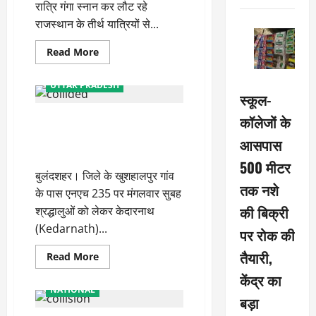
रात्रि गंगा स्नान कर लौट रहे
सीएम
योगी
राजस्थान के तीर्थ यात्रियों से...
ने
जताया
दुख
Read
Read More
more
about
तीर्थ
UTTAR PRADESH
यात्रियों
स्कूल-
से
भरी
कॉलेजों के
केदारनाथ जा रही स्कार्पियो खड़े ट्रक
मैक्स-
ट्रैक्टर
से टकराई, पांच की मौत, योगी ने
की
आसपास
भिड़ंत
जताया शोक
में
500 मीटर
महिला
बुलंदशहर। जिले के खुशहालपुर गांव
की
तक नशे
मौत,
के पास एनएच 235 पर मंगलवार सुबह
17
की बिक्री
घायल
श्रद्धालुओं को लेकर केदारनाथ
(Kedarnath)...
पर रोक की
तैयारी,
Read
Read More
more
about
केंद्र का
केदारनाथ
NATIONAL
जा
बड़ा
रही
स्कार्पियो