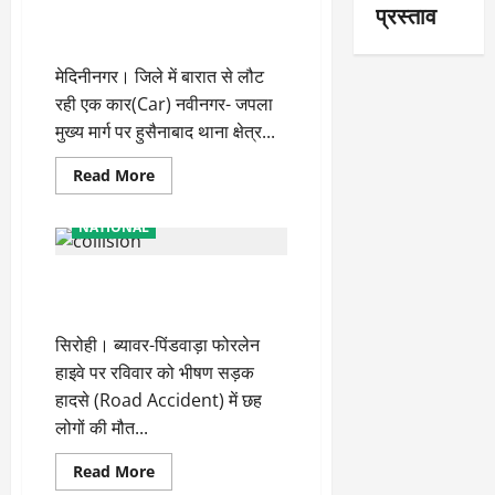
प्रस्ताव
तेज रफ्तार कार नहर में गिरी, पांच की
खड़े
ट्रक
मौत
से
टकराई,
मेदिनीनगर। जिले में बारात से लौट
पांच
की
रही एक कार(Car) नवीनगर- जपला
मौत,
योगी
मुख्य मार्ग पर हुसैनाबाद थाना क्षेत्र...
ने
जताया
शोक
Read
Read More
more
about
तेज
NATIONAL
रफ्तार
कार
नहर
ट्रक में घुसी दो कारों के उड़े परखच्चे,
में
गिरी,
6 की मौत
पांच
की
सिरोही। ब्यावर-पिंडवाड़ा फोरलेन
मौत
हाइवे पर रविवार को भीषण सड़क
हादसे (Road Accident) में छह
लोगों की मौत...
Read
Read More
more