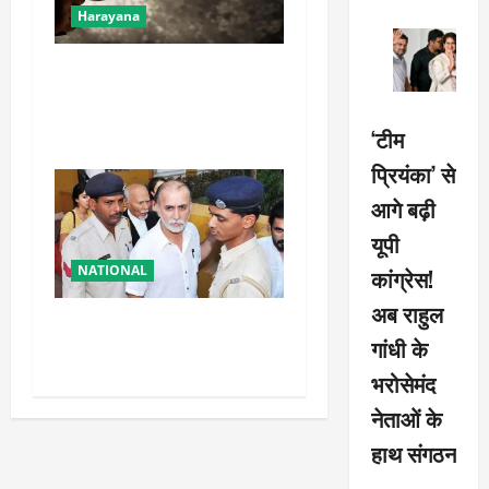
Harayana
हिसार में कांवड़ तीर्थयात्रियों के
समूह पर फायरिंग, दंपति व 12
वर्षीय बेटी को लगी गाेली
‘टीम
प्रियंका’ से
आगे बढ़ी
यूपी
NATIONAL
कांग्रेस!
अब राहुल
तहलका के पूर्व तरुण तेजपाल को
गांधी के
बड़ा झटका, रेप केस में दोषी करार
भरोसेमंद
नेताओं के
हाथ संगठन