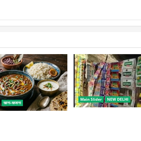
बात मान गए देवेंद्र, तोड़ा Water Fast
्ताओं को किया आऊट
Main Slider
NEW DELHI
खाना-खजाना
स्कूल-कॉलेजों के आसपास 500 म
जमा घर पर बनाएं, जानिए परफेक्ट
की बिक्री पर रोक की तैयारी, केंद्
प्रस्ताव