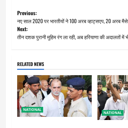
P
Previous:
नए साल 2020 पर भारतीयों ने 100 अरब व्हाट्सएप, 20 अरब मैसे
o
Next:
s
तीन दशक पुरानी मुहिम रंग ला रही, अब हरियाणा की अदालतों में भी 
t
n
RELATED NEWS
a
v
i
g
NATIONAL
NATIONAL
a
तहलका के पूर्व तरुण तेजपाल को बड़ा
शरद पवार की पार्