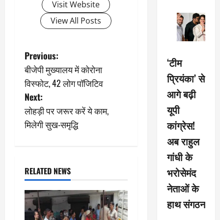
Visit Website
View All Posts
P
Previous:
‘टीम
बीजेपी मुख्यालय में कोरोना
o
प्रियंका’ से
विस्फोट, 42 लोग पॉजिटिव
आगे बढ़ी
s
Next:
यूपी
लोहड़ी पर जरूर करें ये काम,
t
मिलेगी सुख-समृद्धि
कांग्रेस!
n
अब राहुल
गांधी के
a
RELATED NEWS
भरोसेमंद
v
नेताओं के
i
हाथ संगठन