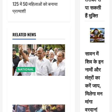
t
125 में 50 महिलाओं को बनाया
पा सकती
n
प्रत्याशी
हैं मुक्ति
a
v
RELATED NEWS
i
g
सावन में
शिव के इन
a
नामों और
NATIONAL
t
मंत्रों का
शरद पवार की पार्टी में बड़ा
i
करें जाप,
फैसला, एक साथ सारे प्रवक्ताओं
मिलेगा मन
o
को किया आऊट
मांगा
n
वरदान!