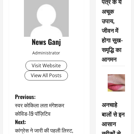
पत्र के ये
अचूक
उपाय,
जीवन में
होगा सुख-
News Ganj
समृद्धि का
Administrator
आगमन
Visit Website
View All Posts
P
Previous:
अनचाहे
स्वर कोकिला लता मंगेशकर
o
कोविड-19 पॉज़िटिव
बालों से इन
s
Next:
आसान
कांग्रेस ने जारी की पहली लिस्ट,
तरीकों से