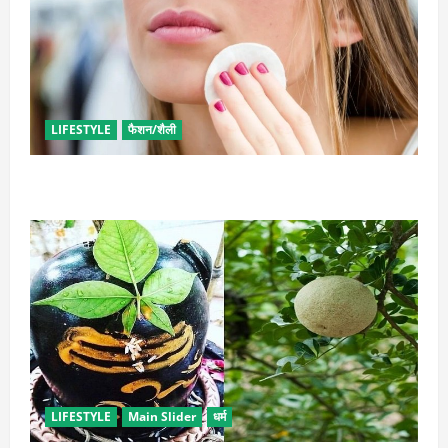
LIFESTYLE
फैशन/शैली
इन उपायों से हटाएं मेकअप, स्किन को नहीं होगा नुकसान
LIFESTYLE
Main Slider
धर्म