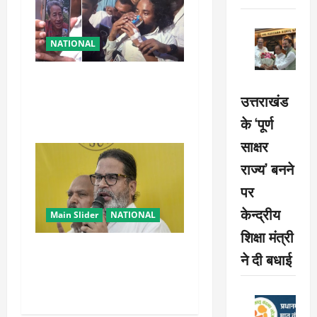
NATIONAL
रांची आंदोलन में बड़ा मोड़!
वांगचुक की बात मान गए देवेंद्र,
उत्तराखंड
तोड़ा Water Fast
के ‘पूर्ण
साक्षर
राज्य’ बनने
पर
केन्द्रीय
Main Slider
NATIONAL
शिक्षा मंत्री
सम्राट चौधरी का मुख्यमंत्री होना
ने दी बधाई
मेरी जीत का कारण: प्रशांत
किशोर