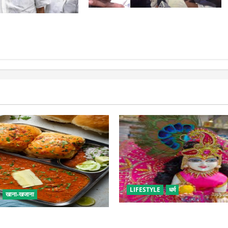
रांची आंदोलन में बड़ा मोड़! वांगचुक की
टी में बड़ा फैसला, एक
बात मान गए देवेंद्र, तोड़ा Water Fast
्ताओं को किया आऊट
LIFESTYLE
धर्म
खाना-खजाना
सावन में लड्डू गोपाल की ऐसे करें 
एं बच्चों के लिए पाव-भाजी, भूल