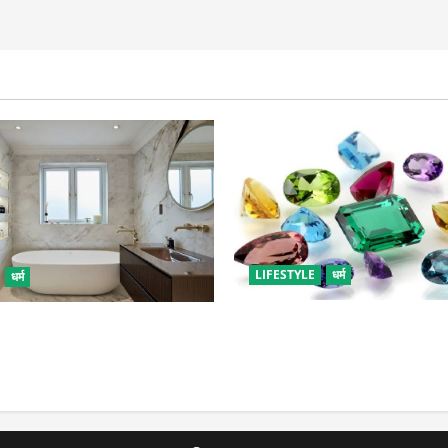
LIFESTYLE
धर्म
धर्म
राशि अनुसार धारण करें रत्न, जाने
है घर में रखी ये चीजें, तुरंत कर दें
आपके लिए भाग्यशाली