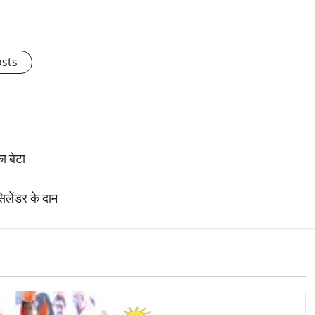
osts
ा बेटा
िलेंडर के दाम