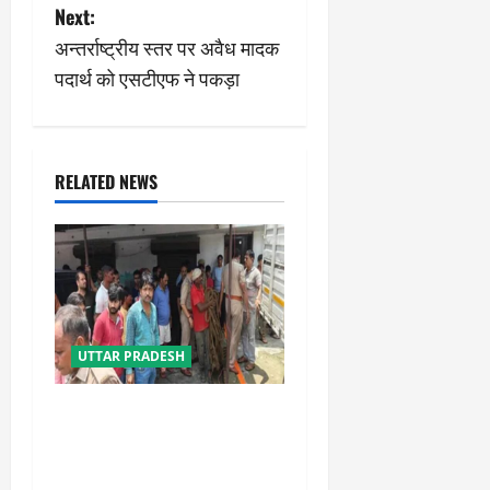
Next:
t
अन्तर्राष्ट्रीय स्तर पर अवैध मादक
n
पदार्थ को एसटीएफ ने पकड़ा
a
v
RELATED NEWS
i
g
a
t
UTTAR PRADESH
i
प्रयागराज में सेप्टिक टैंक बना
मौत का जाल, जहरीली गैस से दो
o
मजदूरों की दर्दनाक मौत