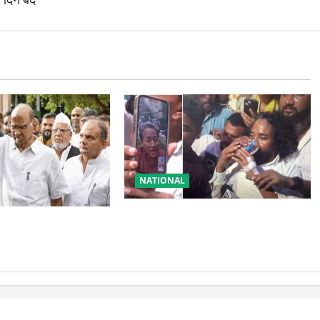
NATIONAL
रांची आंदोलन में बड़ा मोड़! वांगचुक की
टी में बड़ा फैसला, एक
बात मान गए देवेंद्र, तोड़ा Water Fast
्ताओं को किया आऊट