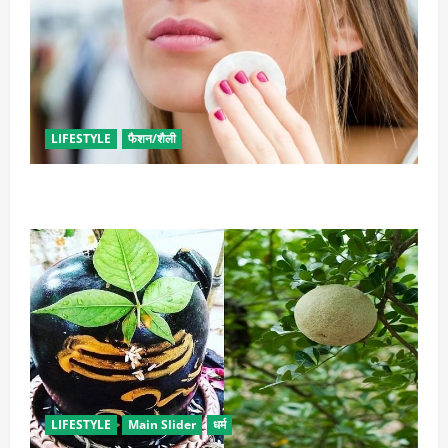
LIFESTYLE
फैशन/शैली
इन उपायों से हटाएं मेकअप, स्किन को नहीं होगा नुकसान
LIFESTYLE
Main Slider
धर्म