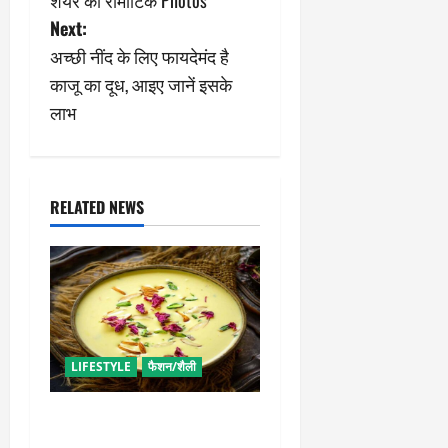
s
शेयर की रोमांटिक Photos
Next:
t
अच्छी नींद के लिए फायदेमंद है
n
काजू का दूध, आइए जानें इसके
लाभ
a
v
i
RELATED NEWS
g
a
t
LIFESTYLE
फैशन/शैली
i
o
व्रत में बनाएं प्रोटीन से भरपूर
पनीर की खीर, खाने में भी टेस्टी