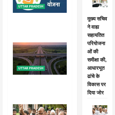
a
UTTAR PRADESH
t
मुख्य सचिव
मातृ वंदना योजना में उत्तर प्रदेश
i
ने वाह्य
ने बनाया नया कीर्तिमान, लक्ष्य से
o
अधिक हुआ पंजीकरण
सहायतित
n
परियोजना
ओं की
समीक्षा की,
आधारभूत
UTTAR PRADESH
ढांचे के
कानपुर-लखनऊ एक्सप्रेसवे के
विकास पर
वर्तमान व पूर्व परियोजना निदेशक
दिया जोर
पर NHAI की बड़ी कार्रवाई