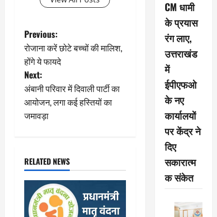
CM धामी
के प्रयास
P
Previous:
रंग लाए,
रोजाना करें छोटे बच्चों की मालिश,
o
उत्तराखंड
होंगे ये फायदे
में
s
Next:
ईपीएफओ
अंबानी परिवार में दिवाली पार्टी का
t
के नए
आयोजन, लगा कई हस्तियों का
n
कार्यालयों
जमावड़ा
पर केंद्र ने
a
दिए
v
सकारात्म
RELATED NEWS
i
क संकेत
g