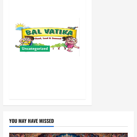
योजना
Uncategorized
बालवाटिका को सक्षम, संवेदनशील
और सृजनशील नागरिक गढ़ने की
पहली प्रयोगशाला बना रही योगी
सरकार
YOU MAY HAVE MISSED