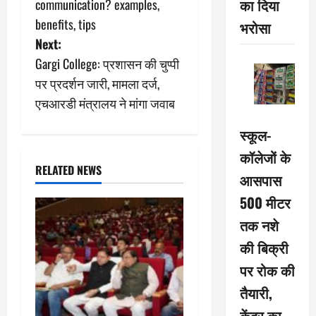
का दिया
communication? examples,
s
benefits, tips
भरोसा
Next:
t
Gargi College: प्रशासन की चुप्पी
n
पर प्रदर्शन जारी, मामला दर्ज,
एचआरडी मंत्रालय ने मांगा जवाब
a
स्कूल-
v
कॉलेजों के
i
RELATED NEWS
आसपास
g
500 मीटर
तक नशे
a
की बिक्री
t
पर रोक की
i
तैयारी,
केंद्र का