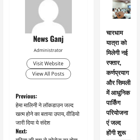
चारधाम
News Ganj
यात्रा को
Administrator
मिलेगी नई
रफ्तार,
Visit Website
कर्णप्रयाग
View All Posts
और सिमली
में आधुनिक
P
Previous:
पार्किंग
हेमा मालिनी ने लॉकडाउन जल्द
o
परियोजना
खत्म होने का बताया उपाय, वीडियो
s
एं जल्द
जारी दिया ये संदेश
Next:
होंगी शुरू
t
गठिया की दवा से कोरोना का होगा