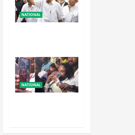
NATIONAL
शरद पवार की पार्टी में बड़ा
फैसला, एक साथ सारे प्रवक्ताओं
को किया आऊट
NATIONAL
रांची आंदोलन में बड़ा मोड़!
वांगचुक की बात मान गए देवेंद्र,
तोड़ा Water Fast