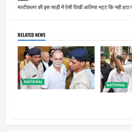
s
मल्टीकलर की इस साड़ी में ऐसी दिखीं आलिया भट्ट कि नही हटा
t
n
RELATED NEWS
a
v
i
g
NATIONAL
NATIONAL
a
तहलका के पूर्व तरुण तेजपाल को बड़ा
शरद पवार की पार्
t
झटका, रेप केस में दोषी करार
साथ सारे प्रवक
i