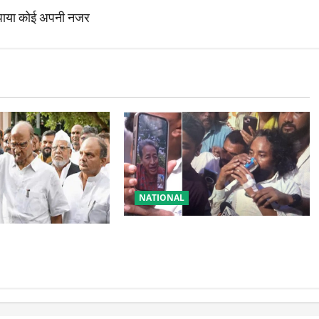
 पाया कोई अपनी नजर
NATIONAL
रांची आंदोलन में बड़ा मोड़! वांगचुक की
टी में बड़ा फैसला, एक
बात मान गए देवेंद्र, तोड़ा Water Fast
्ताओं को किया आऊट