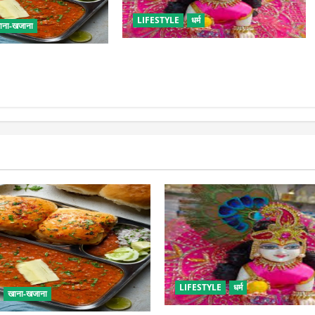
LIFESTYLE
धर्म
ाना-खजाना
सावन में लड्डू गोपाल की ऐसे करें सेवा,
बच्चों के लिए पाव-भाजी,
छोटी भूल पड़ सकती है भारी
ट फूड का स्वाद
LIFESTYLE
धर्म
खाना-खजाना