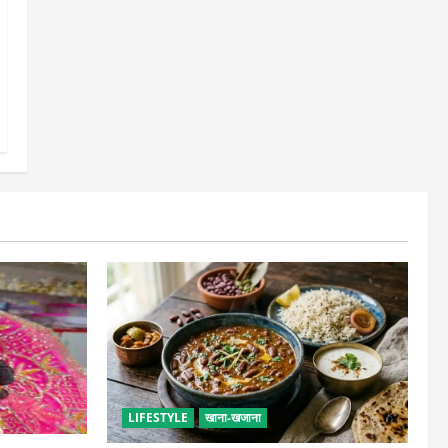
LIFESTYLE
खाना-खजाना