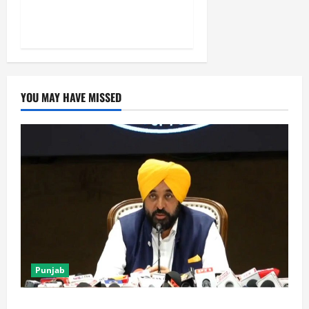
बाजार खुलते ही सेंसेक्स ने पकड़ी
रफ्तार, निफ्टी पर दबाव कायम
YOU MAY HAVE MISSED
Punjab
पंजाब में ‘गैंगस्टरां ते वार’ के 200 दिन पूरे, 1500 क्रिमिनल्स