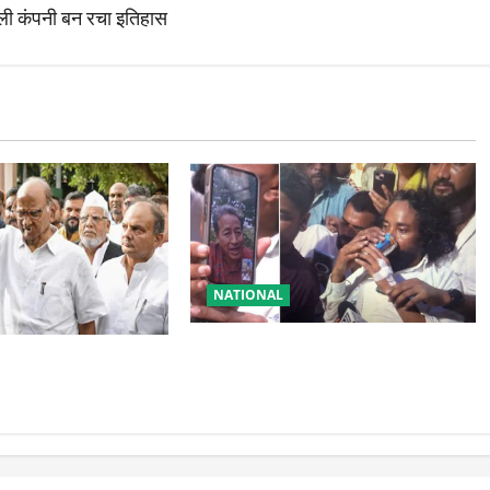
ली कंपनी बन रचा इतिहास
NATIONAL
रांची आंदोलन में बड़ा मोड़! वांगचुक की
टी में बड़ा फैसला, एक
बात मान गए देवेंद्र, तोड़ा Water Fast
्ताओं को किया आऊट