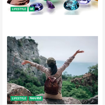
LIFESTYLE
धर्म
राशि अनुसार धारण करें रत्न, जानें कौनसा रहेगा आपके लिए
भाग्यशाली
LIFESTYLE
फैशन/शैली