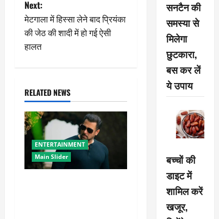
Next:
सनटैन की
t
मेटगाला में हिस्सा लेने बाद प्रियंका
समस्या से
n
की जेठ की शादी में हो गई ऐसी
मिलेगा
हालत
a
छुटकारा,
बस कर लें
v
ये उपाय
i
RELATED NEWS
g
a
ENTERTAINMENT
t
बच्चों की
Main Slider
i
डाइट में
सलमान खान का गजब का
शामिल करें
ट्रांसफॉर्मेशन, नए लुक ने बढ़ाई
o
खजूर,
चर्चा