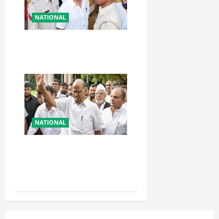
NATIONAL
तहलका के पूर्व तरुण तेजपाल को
बड़ा झटका, रेप केस में दोषी करार
NATIONAL
शरद पवार की पार्टी में बड़ा
फैसला, एक साथ सारे प्रवक्ताओं
को किया आऊट