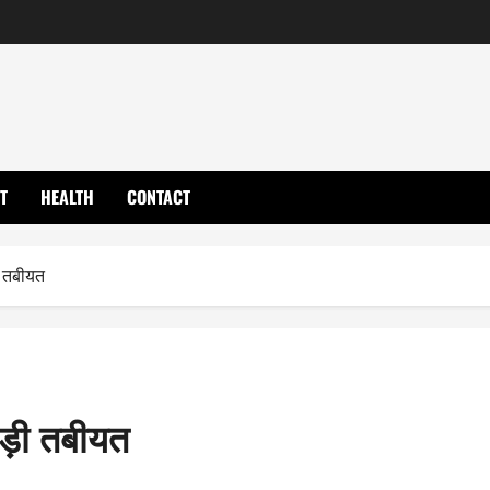
T
HEALTH
CONTACT
 तबीयत
गड़ी तबीयत