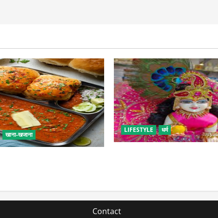
LIFESTYLE
धर्म
खाना-खजाना
सावन में लड्डू गोपाल की ऐसे करें 
एं बच्चों के लिए पाव-भाजी, भूल
पड़ सकती है भारी
 फूड का स्वाद
Contact