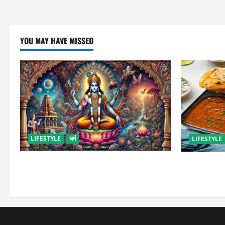
YOU MAY HAVE MISSED
LIFESTYLE
धर्म
LIFESTYLE
कामिका एकादशी कब है ? , जानें व्रत की पूजा-
इस तरह से बना
विधि और महत्व
जाएंगे स्ट्रीट