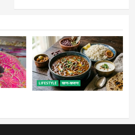
LIFESTYLE
खाना-खजाना
सेवा, छोटी भूल
ढाबा जैसा राजमा घर पर बनाएं, जानिए परफेक्ट
मसाला रेसिपी