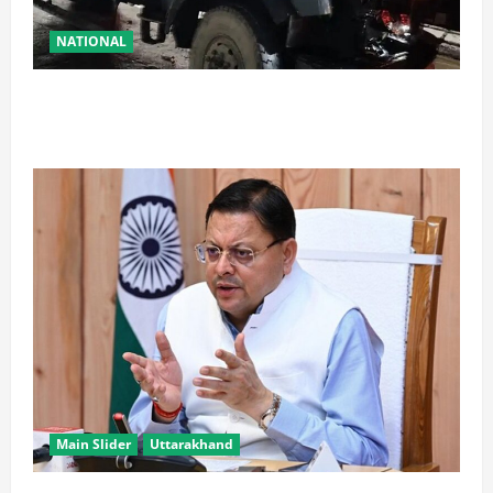
NATIONAL
रामबन में बड़ा सड़क हादसा: SSB के काफिले के 3 वाहन
टकराए, तीन जवान घायल
Main Slider
Uttarakhand