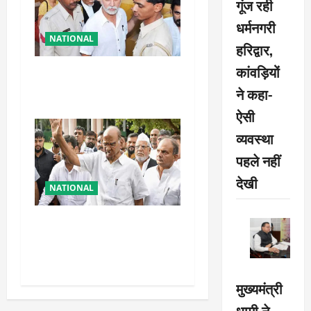
गूंज रही
धर्मनगरी
NATIONAL
हरिद्वार,
कांवड़ियों
तहलका के पूर्व तरुण तेजपाल को
बड़ा झटका, रेप केस में दोषी करार
ने कहा-
ऐसी
व्यवस्था
पहले नहीं
देखी
NATIONAL
शरद पवार की पार्टी में बड़ा
फैसला, एक साथ सारे प्रवक्ताओं
को किया आऊट
मुख्यमंत्री
धामी ने