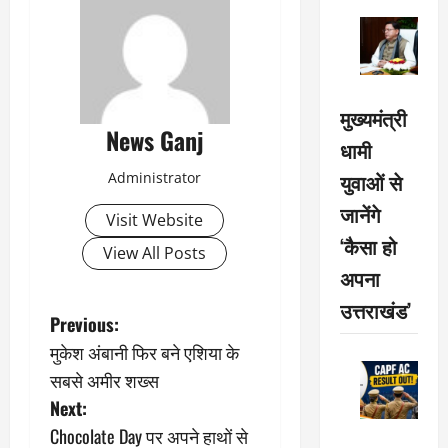
मुख्यमंत्री
News Ganj
धामी
युवाओं से
Administrator
जानेंगे
Visit Website
‘कैसा हो
View All Posts
अपना
उत्तराखंड’
P
Previous:
मुकेश अंबानी फिर बने एशिया के
o
सबसे अमीर शख्स
s
Next:
Chocolate Day पर अपने हाथों से