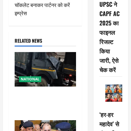
t
UPSC ने
चॉकलेट बनाकर पार्टनर को करें
n
इम्प्रेस
CAPF AC
2025 का
a
फाइनल
v
RELATED NEWS
रिजल्ट
i
किया
जारी, ऐसे
g
चेक करें
a
NATIONAL
t
रामबन में बड़ा सड़क हादसा: SSB
i
के काफिले के 3 वाहन टकराए,
तीन जवान घायल
o
‘हर-हर
n
महादेव’ से