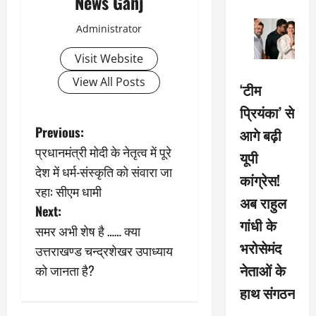
News Ganj
Administrator
Visit Website
View All Posts
‘टीम
प्रियंका’ से
P
Previous:
आगे बढ़ी
प्रधानमंत्री मोदी के नेतृत्व में पूरे
यूपी
o
देश में धर्म-संस्कृति को संवारा जा
कांग्रेस!
s
रहा: सीएम धामी
अब राहुल
Next:
t
गांधी के
समर अभी शेष है …… क्या
भरोसेमंद
n
उत्तराखण्ड चन्द्रशेखर उपाध्याय
नेताओं के
को जानता है?
a
हाथ संगठन
v