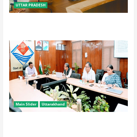
UTTAR PRADESH
विपक्ष के पास भाजपा को सत्ता से हटाने की ताकत नहीं: केशव
मौर्य
Main Slider
Uttarakhand
सभी विभाग एक प्लेटफॉर्म पर काम करें, ताकि युवाओं को सुविधा
मिल सके: मुख्य सचिव