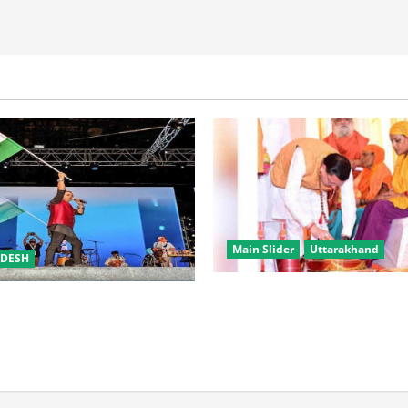
Main Slider
Uttarakhand
ADESH
उत्तराखंड में कांवड़ यात्रा बनी मि
समारोह’ में राष्ट्र नायकों को मिलेगा
करोड़ से अधिक शिवभक्त सकुशल 
रभक्ति के गीतों पर झूमेगा प्रदेश