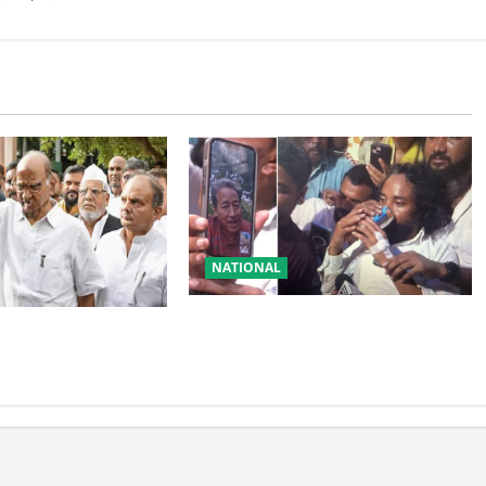
NATIONAL
रांची आंदोलन में बड़ा मोड़! वांगचुक की
टी में बड़ा फैसला, एक
बात मान गए देवेंद्र, तोड़ा Water Fast
्ताओं को किया आऊट