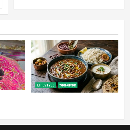
LIFESTYLE
खाना-खजाना
सेवा, छोटी भूल
ढाबा जैसा राजमा घर पर बनाएं, जानिए परफेक्ट
मसाला रेसिपी