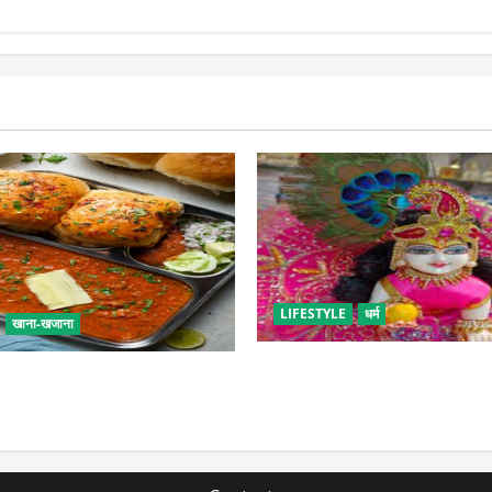
LIFESTYLE
धर्म
खाना-खजाना
सावन में लड्डू गोपाल की ऐसे करें 
एं बच्चों के लिए पाव-भाजी, भूल
पड़ सकती है भारी
 फूड का स्वाद