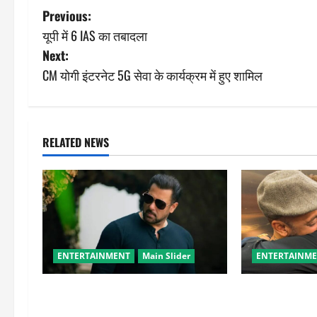
P
Previous:
यूपी में 6 IAS का तबादला
o
Next:
s
CM योगी इंटरनेट 5G सेवा के कार्यक्रम में हुए शामिल
t
n
RELATED NEWS
a
v
i
g
ENTERTAINMENT
Main Slider
ENTERTAINM
a
सलमान खान का गजब का ट्रांसफॉर्मेशन,
सलमान खान ने सं
t
नए लुक ने बढ़ाई चर्चा
भाई’, भावुक पोस्