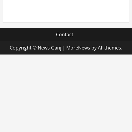
सभी विभाग एक प्लेटफॉर्म पर काम करें, ताकि युवाओं को सुविधा
मिल सके: मुख्य सचिव
Contact
Copyright © News Ganj
|
MoreNews
by AF themes.