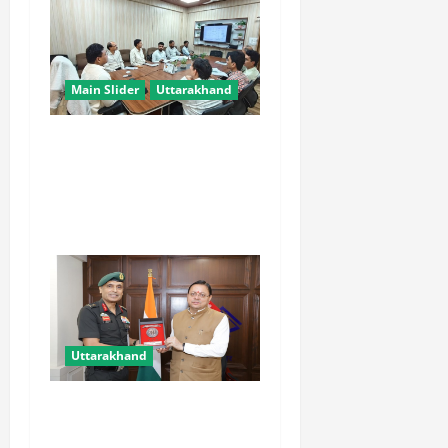
Main Slider
Uttarakhand
चारधाम यात्रा को मिलेगी नई
रफ्तार, कर्णप्रयाग और सिमली में
आधुनिक पार्किंग परियोजनाएं जल्द
होंगी शुरू
Uttarakhand
मुख्यमंत्री से महानिदेशक एनसीसी
ने की शिष्टाचार भेंट