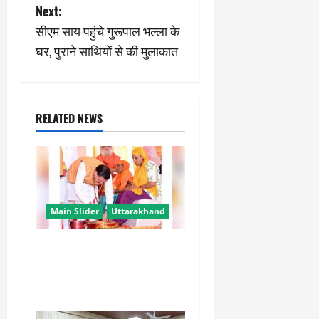
t
Next:
n
सीएम साय पहुंचे गुरूपाल भल्ला के
घर, पुराने साथियों से की मुलाकात
a
v
i
RELATED NEWS
g
a
t
Main Slider
Uttarakhand
i
उत्तराखंड में कांवड़ यात्रा बनी
मिसाल, 2.19 करोड़ से अधिक
o
शिवभक्त सकुशल लौटे
n