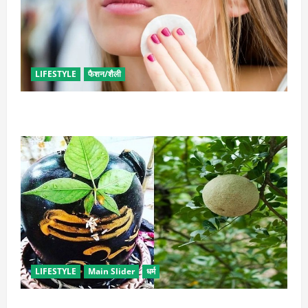
LIFESTYLE
फैशन/शैली
इन उपायों से हटाएं मेकअप, स्किन को नहीं होगा नुकसान
LIFESTYLE
Main Slider
धर्म
सावन में करें बेल पत्र के ये अचूक उपाय, जीवन में होगा सुख-