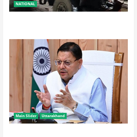
NATIONAL
रामबन में बड़ा सड़क हादसा: SSB के काफिले के 3 वाहन
टकराए, तीन जवान घायल
Main Slider
Uttarakhand
खरगे के उत्तराखंड दौरे पर CM धामी का तंज, बोले- चुनाव पास