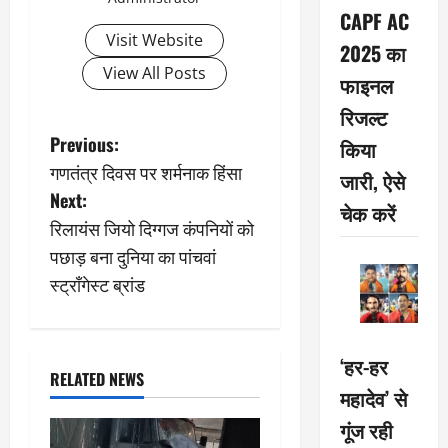
CAPF AC
Visit Website
2025 का
View All Posts
फाइनल
रिजल्ट
P
Previous:
किया
गणतंत्र दिवस पर शर्मनाक हिंसा
जारी, ऐसे
o
Next:
चेक करें
s
रिलायंस जियो दिग्गज कंपनियों को
पछाड़ बना दुनिया का पांचवां
t
स्ट्रॉंगेस्ट ब्रांड
n
a
‘हर-हर
RELATED NEWS
v
महादेव’ से
गूंज रही
i