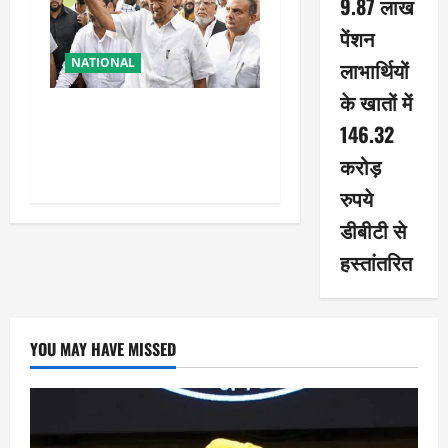
9.87 लाख
पेंशन
NATIONAL
लाभार्थियों
के खातों में
शरद पवार की पार्टी में बड़ा
146.32
फैसला, एक साथ सारे प्रवक्ताओं
करोड़
को किया आऊट
रुपये
डीबीटी से
हस्तांतरित
YOU MAY HAVE MISSED