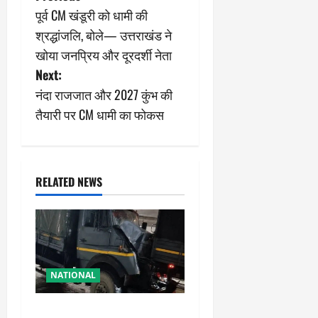
पूर्व CM खंडूरी को धामी की
o
श्रद्धांजलि, बोले— उत्तराखंड ने
s
खोया जनप्रिय और दूरदर्शी नेता
Next:
t
नंदा राजजात और 2027 कुंभ की
n
तैयारी पर CM धामी का फोकस
a
v
RELATED NEWS
i
g
a
NATIONAL
t
रामबन में बड़ा सड़क हादसा: SSB