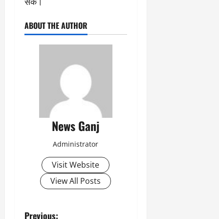
सके।
ABOUT THE AUTHOR
News Ganj
Administrator
Visit Website
View All Posts
P
Previous: