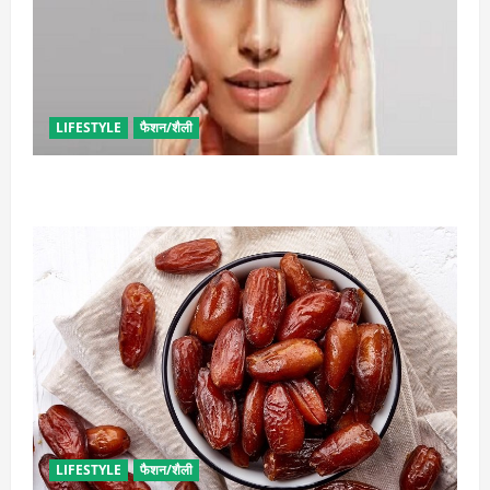
LIFESTYLE
फैशन/शैली
सनटैन की समस्या से मिलेगा छुटकारा, बस कर लें ये उपाय
LIFESTYLE
फैशन/शैली