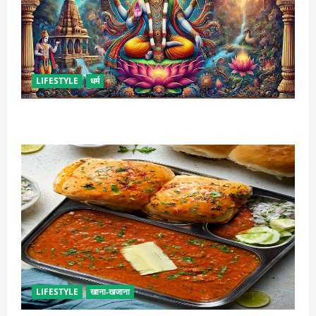
LIFESTYLE
धर्म
कामिका एकादशी कब है ? , जानें व्रत की पूजा-विधि और महत्व
LIFESTYLE
खाना-खजाना