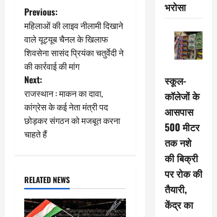
भरोसा
P
Previous:
महिलाओं की लाइव नीलामी दिखाने
o
वाले यूट्यूब चैनल के खिलाफ
s
शिवसेना सासंद प्रियंका चतुर्वेदी ने
की कार्रवाई की मांग
t
Next:
स्कूल-
n
राजस्थान : माकन का दावा,
कॉलेजों के
कांग्रेस के कई नेता मंत्री पद
आसपास
a
छोड़कर संगठन को मजबूत करना
500 मीटर
v
चाहते हैं
तक नशे
i
की बिक्री
g
पर रोक की
RELATED NEWS
तैयारी,
a
केंद्र का