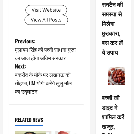
सनटैन की
Visit Website
समस्या से
View All Posts
मिलेगा
छुटकारा,
P
Previous:
बस कर लें
मुलायम सिंह की पत्नी साधना गुप्ता
ये उपाय
o
का आज होगा अंतिम संस्कार
s
Next:
बकरीद के मौके पर लखनऊ को
t
तोहफा, CM योगी करेंगे लुलु मॉल
n
का उद्घाटन
बच्चों की
a
डाइट में
v
शामिल करें
RELATED NEWS
खजूर,
i