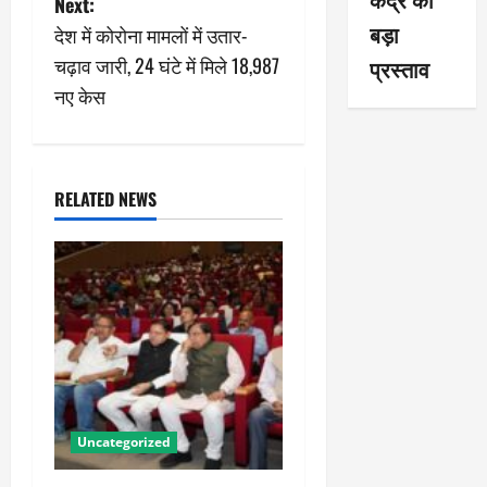
Next:
t
बड़ा
देश में कोरोना मामलों में उतार-
n
चढ़ाव जारी, 24 घंटे में मिले 18,987
प्रस्ताव
नए केस
a
v
i
RELATED NEWS
g
a
t
i
o
Uncategorized
n