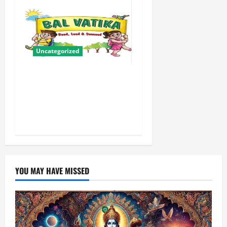
Uncategorized
बालवाटिका को सक्षम, संवेदनशील
और सृजनशील नागरिक गढ़ने की
पहली प्रयोगशाला बना रही योगी
सरकार
YOU MAY HAVE MISSED