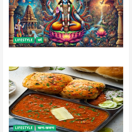
LIFESTYLE
धर्म
कामिका एकादशी कब है ? , जानें व्रत की पूजा-विधि और महत्व
LIFESTYLE
खाना-खजाना