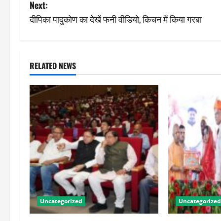
o
Next:
s
दीपिका पादुकोण का देखें फनी वीडियो, किचन में किया गरबा
t
n
RELATED NEWS
a
v
i
g
a
t
Uncategorized
Uncategorized
i