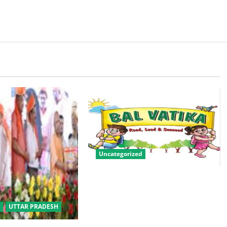
Uncategorized
बालवाटिका को सक्षम, संवेदनशील और
सृजनशील नागरिक गढ़ने की पहली
प्रयोगशाला बना रही योगी सरकार
UTTAR PRADESH