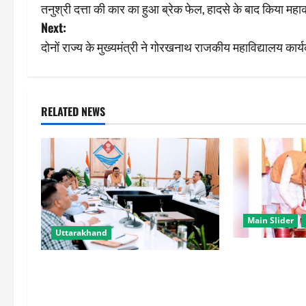
तनुश्री दत्ता की कार का हुआ ब्रेक फेल, हादसे के बाद किया मह
o
Next:
s
दोनों राज्य के मुख्यमंत्री ने गोरखनाथ राजकीय महाविद्यालय कार्य
t
n
RELATED NEWS
a
v
i
g
Main Slider
Uttarakhand
a
उत्तराखंड में कां
उत्तराखंड में ड्रग्स के खिलाफ सख्त
t
2.19 करोड़ से
एक्शन, सप्लाई चेन तोड़ने और डी
लौटे
एडिक्शन सेंटर बढ़ाने के निर्देश