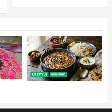
LIFESTYLE
खाना-खजाना
सेवा, छोटी भूल
ढाबा जैसा राजमा घर पर बनाएं, जानिए परफेक्ट
मसाला रेसिपी