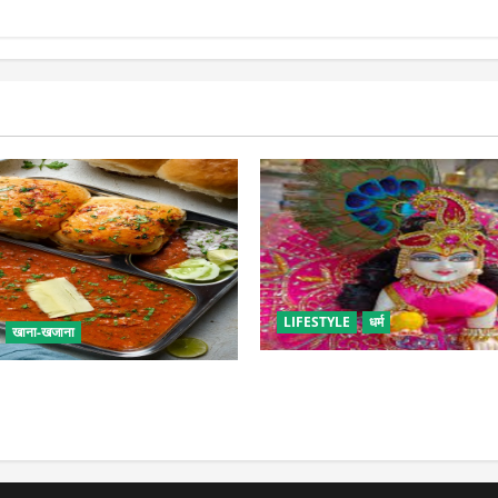
LIFESTYLE
धर्म
खाना-खजाना
सावन में लड्डू गोपाल की ऐसे करें 
एं बच्चों के लिए पाव-भाजी, भूल
पड़ सकती है भारी
 फूड का स्वाद