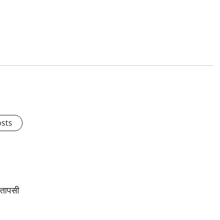
osts
 तापसी