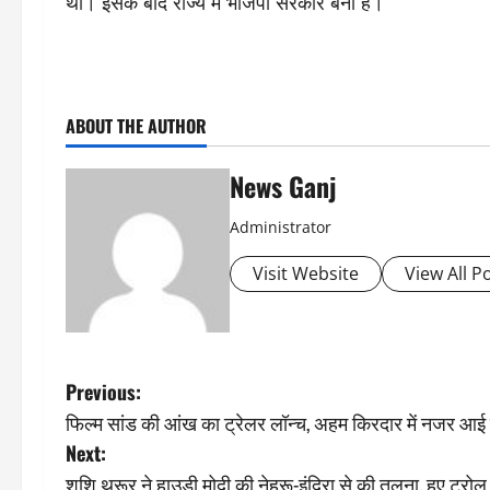
थी। इसके बाद राज्य में भाजपा सरकार बनी है।
ABOUT THE AUTHOR
News Ganj
Administrator
Visit Website
View All P
P
Previous:
फिल्म सांड की आंख का ट्रेलर लॉन्च, अहम किरदार में नजर आई
o
Next:
s
शशि थरूर ने हाउडी मोदी की नेहरू-इंदिरा से की तुलना, हुए ट्रोल