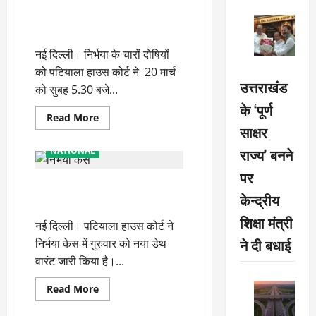
निर्भया की आत्मा को तभी शांति
मिलेगी, जिस दिन चारों दरिंदों को
फांसी होगी
नई दिल्ली। निर्भया के चारों दोषियों
को पटियाला हाउस कोर्ट ने 20 मार्च
उत्तराखंड
को सुबह 5.30 बजे...
के ‘पूर्ण
Read
Read More
more
साक्षर
about
निर्भया
राज्य’ बनने
NATIONAL
की
आत्मा
पर
को
निर्भया केस : दोषियों को 20 मार्च को
तभी
केन्द्रीय
शांति
सुबह साढ़े 5.30 बजे होगी फांसी
मिलेगी,
जिस
शिक्षा मंत्री
नई दिल्ली। पटियाला हाउस कोर्ट ने
दिन
चारों
ने दी बधाई
निर्भया केस में गुरुवार को नया डेथ
दरिंदों
को
वारंट जारी किया है।...
फांसी
होगी
Read
Read More
more
about