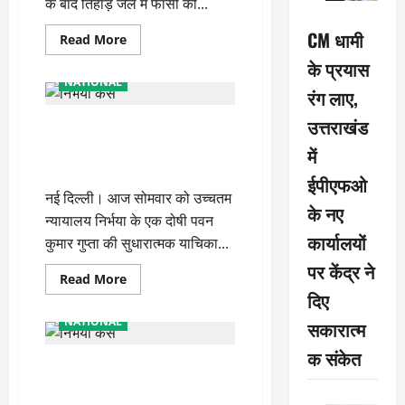
ने
के बाद तिहाड़ जेल में फांसी की...
लगाया
रोक
CM धामी
Read
Read More
more
के प्रयास
about
Nirbhaya
NATIONAL
Case:
रंग लाए,
थोड़ी
देर
उत्तराखंड
Nirbhaya: पटियाला हाउस कोर्ट ने
में
होगा
अपने फैसले को किया खारिज, 2 बजे
में
तिहाड़
जेल
सुनवाई फिर से
नंबर
ईपीएफओ
तीन
नई दिल्ली। आज सोमवार को उच्चतम
का
के नए
डमी
न्यायालय निर्भया के एक दोषी पवन
परीक्षण,
कार्यालयों
तैयारियां
कुमार गुप्ता की सुधारात्मक याचिका...
शुरू
पर केंद्र ने
Read
Read More
more
दिए
about
Nirbhaya:
NATIONAL
सकारात्म
पटियाला
हाउस
क संकेत
कोर्ट
Nirbhaya Case: दोषी पावन की
ने
अपने
याचिका खारिज, फांसी के लिए कल
फैसले
को