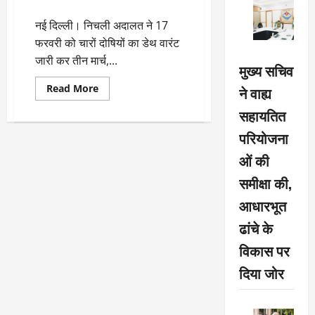
की तारीख निर्धारित
किया
खारिज,
नई दिल्ली। निचली अदालत ने 17
2
बजे
फरवरी को चारों दोषियों का डेथ वारंट
सुनवाई
फिर
जारी कर तीन मार्च,...
मुख्य सचिव
से
Read
Read More
ने वाह्य
more
about
सहायतित
Nirbhaya
Case:
परियोजना
दोषी
पावन
की
ओं की
याचिका
खारिज,
समीक्षा की,
फांसी
के
आधारभूत
लिए
कल
ढांचे के
की
तारीख
निर्धारित
विकास पर
दिया जोर