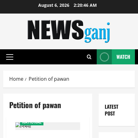
Skip
August 6, 2026
2:20:46 AM
to
content
WATCH
Primary
Menu
Home
Petition of pawan
Petition of pawan
LATEST
POST
NATIONAL